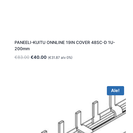
PANEELI-KUITU ONNLINE 19IN COVER 48SC-D 1U-
200mm
Alkuperäinen
Nykyinen
€
83.00
€
40.00
(
€
31.87
alv 0%)
hinta
hinta
oli:
on:
€83.00.
€40.00.
Ale!