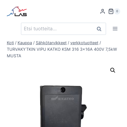
Siirry
sisältöön
0
Etsi:
Haku
Koti
/
Kauppa
/
Sähkötarvikkeet
/
verkkotuotteet
/
TURVAKYTKIN VIPU KATKO KSM 316 3x16A 400V 7,5kW
MUSTA