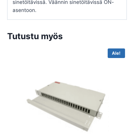
sinetöitävissä. Väännin sinetöitävissä ON-
asentoon.
Tutustu myös
Ale!