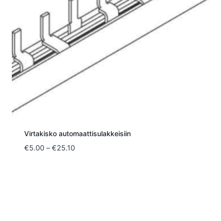
Virtakisko automaattisulakkeisiin
Hintaluokka:
€
5.00
–
€
25.10
€5.00
-
€25.10