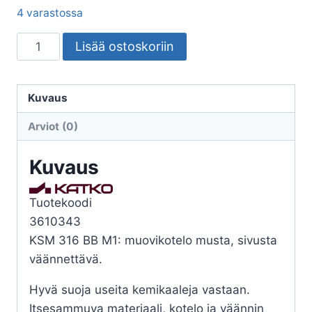
4 varastossa
TURVAKYTKIN
Lisää ostoskoriin
VIPU
KATKO
KSM
Kuvaus
316
Arviot (0)
3x16A
400V
Kuvaus
7,5kW
MUSTA
Tuotekoodi
määrä
3610343
KSM 316 BB M1: muovikotelo musta, sivusta
väännettävä.
Hyvä suoja useita kemikaaleja vastaan.
Itsesammuva materiaali, kotelo ja väännin