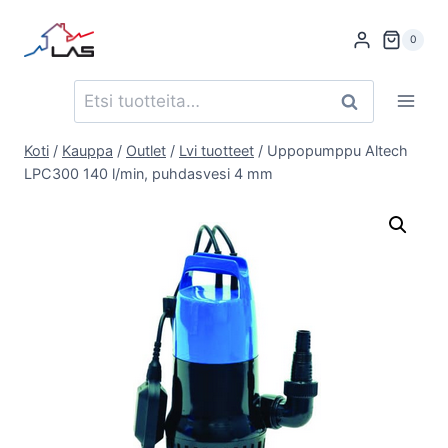
Siirry
sisältöön
0
Etsi:
Haku
Koti
/
Kauppa
/
Outlet
/
Lvi tuotteet
/
Uppopumppu Altech
LPC300 140 l/min, puhdasvesi 4 mm