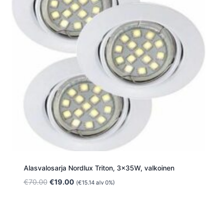
Alasvalosarja Nordlux Triton, 3x35W, valkoinen
Alkuperäinen
Nykyinen
€
70.00
€
19.00
(
€
15.14
alv 0%)
hinta
hinta
oli:
on:
€70.00.
€19.00.