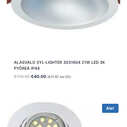
ALASVALO SYL-LIGHTER 3031604 21W LED 3K
PYÖREÄ IP44
Alkuperäinen
Nykyinen
€
170.00
€
40.00
(
€
31.87
alv 0%)
hinta
hinta
oli:
on:
€170.00.
€40.00.
Ale!