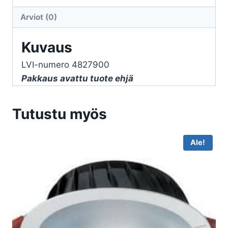
l/min,
Arviot (0)
puhdasvesi
4
Kuvaus
mm
LVI-numero 4827900
määrä
Pakkaus avattu tuote ehjä
Tutustu myös
Ale!