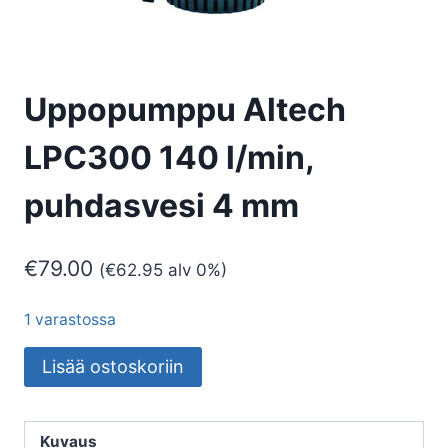
Uppopumppu Altech
LPC300 140 l/min,
puhdasvesi 4 mm
€
79.00
(
€
62.95
alv 0%)
1 varastossa
Uppopumppu
Lisää ostoskoriin
Altech
LPC300
140
Kuvaus