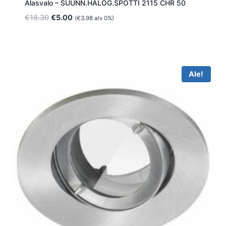
Alasvalo – SUUNN.HALOG.SPOTTI 2115 CHR 50
Alkuperäinen
Nykyinen
€
18.30
€
5.00
(
€
3.98
alv 0%)
hinta
hinta
oli:
on:
€18.30.
€5.00.
Ale!