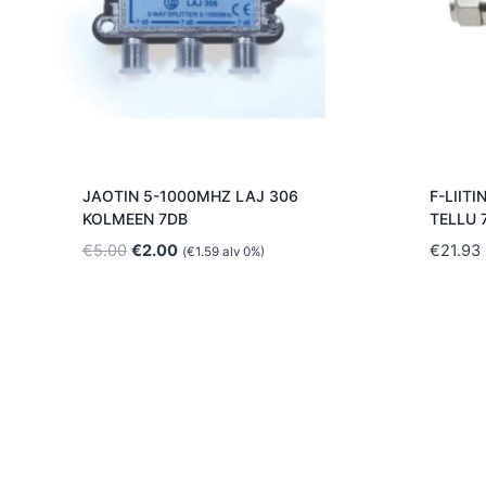
JAOTIN 5-1000MHZ LAJ 306
F-LIIT
KOLMEEN 7DB
TELLU 
Alkuperäinen
Nykyinen
€
5.00
€
2.00
€
21.93
(
€
1.59
alv 0%)
hinta
hinta
oli:
on:
€5.00.
€2.00.