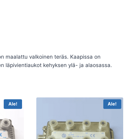
on maalattu valkoinen teräs. Kaapissa on
en läpivientiaukot kehyksen ylä- ja alaosassa.
Ale!
Ale!