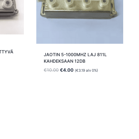
ÄTTYVÄ
JAOTIN 5-1000MHZ LAJ 811L
KAHDEKSAAN 12DB
Alkuperäinen
Nykyinen
€
10.00
€
4.00
(
€
3.19
alv 0%)
hinta
hinta
oli:
on:
€10.00.
€4.00.