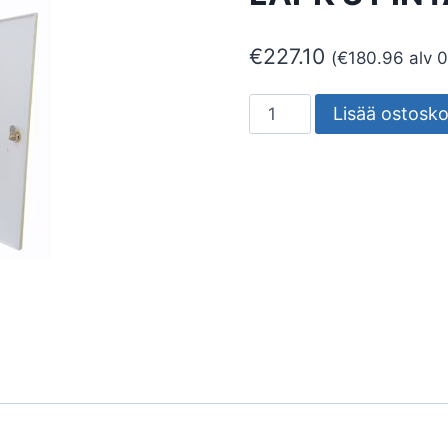
€
227.10
(
€
180.96
alv 
VAHVISTINKAAPPI
Lisää ostosko
LAATUANTENNI
LAPK
3
PINTA-
ASENNUSKAAPPI
määrä