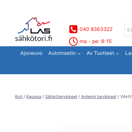
Siirry
sisältöön
Ets
040 8363322
sähkötori.fi
ma - pe: 8-15
Ajoneuvo
Automaatio
Av Tuotteet
La
Koti
/
Kauppa
/
Sähkötarvikkeet
/
Antenni tarvikkeet
/
VAHV