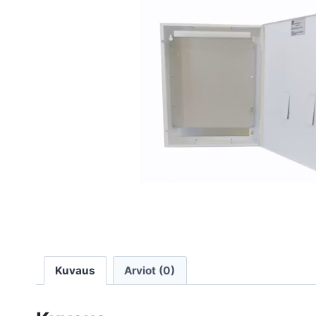
Kuvaus
Arviot (0)