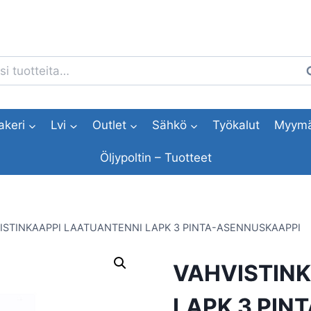
i:
H
akeri
Lvi
Outlet
Sähkö
Työkalut
Myymä
Öljypoltin – Tuotteet
ISTINKAAPPI LAATUANTENNI LAPK 3 PINTA-ASENNUSKAAPPI
VAHVISTIN
LAPK 3 PIN