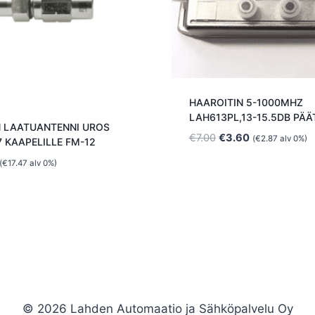
HAAROITIN 5-1000MHZ
LAH613PL,13-15.5DB PÄ
IN LAATUANTENNI UROS
Alkuperäinen
Nykyinen
€
7.00
€
3.60
(
€
2.87
alv 0%)
7 KAAPELILLE FM-12
hinta
hinta
(
€
17.47
alv 0%)
oli:
on:
€7.00.
€3.60.
© 2026 Lahden Automaatio ja Sähköpalvelu Oy