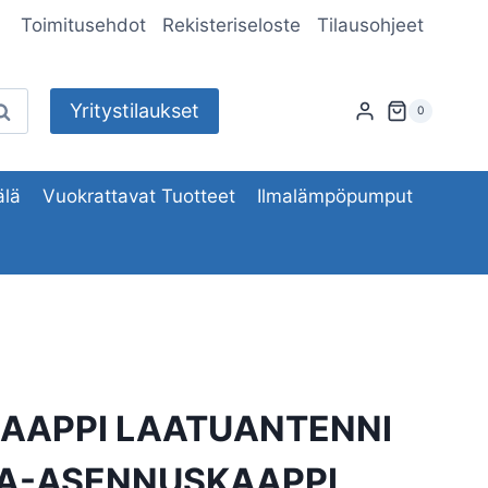
Toimitusehdot
Rekisteriseloste
Tilausohjeet
Yritystilaukset
aku
0
lä
Vuokrattavat Tuotteet
Ilmalämpöpumput
KAAPPI LAATUANTENNI
TA-ASENNUSKAAPPI