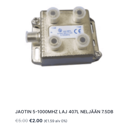
JAOTIN 5-1000MHZ LAJ 407L NELJÄÄN 7.5DB
Alkuperäinen
Nykyinen
€
5.00
€
2.00
(
€
1.59
alv 0%)
hinta
hinta
oli:
on: