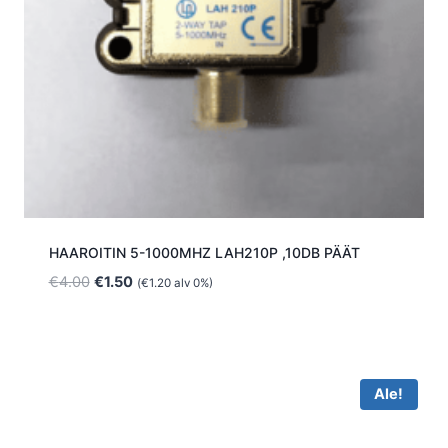
HAAROITIN 5-1000MHZ LAH210P ,10DB PÄÄT
Alkuperäinen
Nykyinen
€
4.00
€
1.50
(
€
1.20
alv 0%)
hinta
hinta
oli:
on:
€4.00.
€1.50.
Ale!