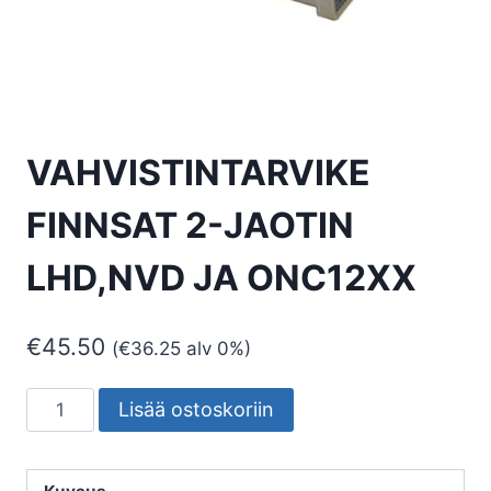
VAHVISTINTARVIKE
FINNSAT 2-JAOTIN
LHD,NVD JA ONC12XX
€
45.50
(
€
36.25
alv 0%)
VAHVISTINTARVIKE
Lisää ostoskoriin
FINNSAT
2-
JAOTIN