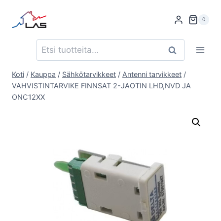
Siirry
sisältöön
0
Etsi:
Haku
Koti
/
Kauppa
/
Sähkötarvikkeet
/
Antenni tarvikkeet
/
VAHVISTINTARVIKE FINNSAT 2-JAOTIN LHD,NVD JA
ONC12XX