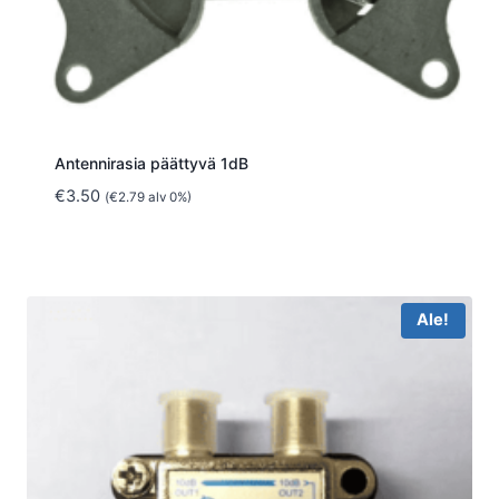
Antennirasia päättyvä 1dB
€
3.50
(
€
2.79
alv 0%)
Ale!