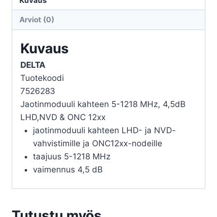
Kuvaus
LHD,NVD
Arviot (0)
JA
ONC12XX
Kuvaus
määrä
DELTA
Tuotekoodi
7526283
Jaotinmoduuli kahteen 5-1218 MHz, 4,5dB
LHD,NVD & ONC 12xx
jaotinmoduuli kahteen LHD- ja NVD-
vahvistimille ja ONC12xx-nodeille
taajuus 5-1218 MHz
vaimennus 4,5 dB
Tutustu myös