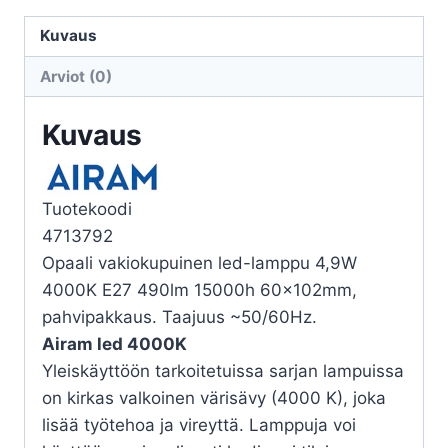
LED
A60
Kuvaus
840
Arviot (0)
490lm
E27
Kuvaus
OP
määrä
Tuotekoodi
4713792
Opaali vakiokupuinen led-lamppu 4,9W
4000K E27 490lm 15000h 60x102mm,
pahvipakkaus. Taajuus ~50/60Hz.
Airam led 4000K
Yleiskäyttöön tarkoitetuissa sarjan lampuissa
on kirkas valkoinen värisävy (4000 K), joka
lisää työtehoa ja vireyttä. Lamppuja voi