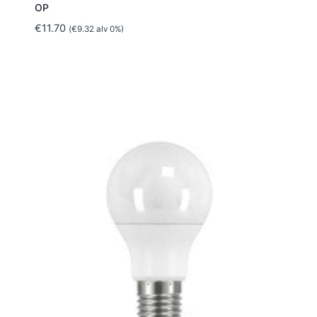
OP
€
11.70
(
€
9.32
alv 0%)