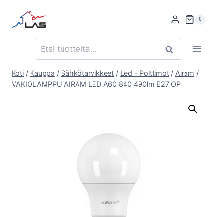
Siirry
sisältöön
0
Etsi:
Haku
Koti
/
Kauppa
/
Sähkötarvikkeet
/
Led - Polttimot
/
Airam
/
VAKIOLAMPPU AIRAM LED A60 840 490lm E27 OP