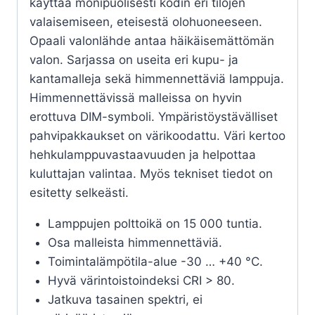
käyttää monipuolisesti kodin eri tilojen
valaisemiseen, eteisestä olohuoneeseen.
Opaali valonlähde antaa häikäisemättömän
valon. Sarjassa on useita eri kupu- ja
kantamalleja sekä himmennettäviä lamppuja.
Himmennettävissä malleissa on hyvin
erottuva DIM-symboli. Ympäristöystävälliset
pahvipakkaukset on värikoodattu. Väri kertoo
hehkulamppuvastaavuuden ja helpottaa
kuluttajan valintaa. Myös tekniset tiedot on
esitetty selkeästi.
Lamppujen polttoikä on 15 000 tuntia.
Osa malleista himmennettäviä.
Toimintalämpötila-alue -30 … +40 °C.
Hyvä värintoistoindeksi CRI > 80.
Jatkuva tasainen spektri, ei