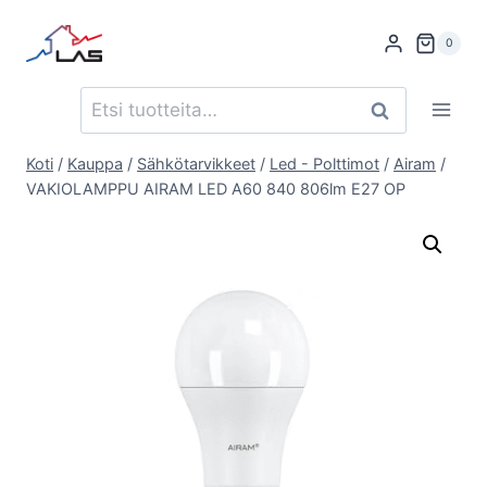
Siirry
sisältöön
0
Etsi:
Haku
Koti
/
Kauppa
/
Sähkötarvikkeet
/
Led - Polttimot
/
Airam
/
VAKIOLAMPPU AIRAM LED A60 840 806lm E27 OP