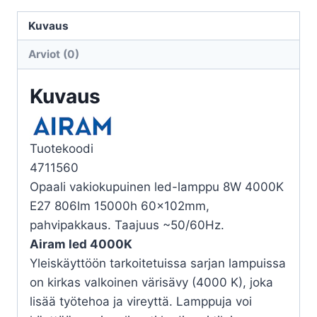
LED
A60
Kuvaus
840
Arviot (0)
806lm
E27
Kuvaus
OP
määrä
Tuotekoodi
4711560
Opaali vakiokupuinen led-lamppu 8W 4000K
E27 806lm 15000h 60x102mm,
pahvipakkaus. Taajuus ~50/60Hz.
Airam led 4000K
Yleiskäyttöön tarkoitetuissa sarjan lampuissa
on kirkas valkoinen värisävy (4000 K), joka
lisää työtehoa ja vireyttä. Lamppuja voi