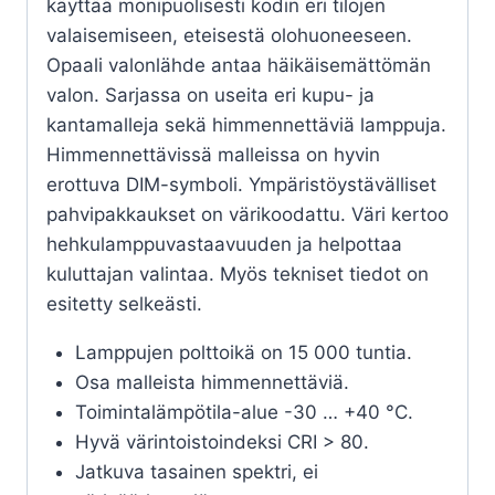
käyttää monipuolisesti kodin eri tilojen
valaisemiseen, eteisestä olohuoneeseen.
Opaali valonlähde antaa häikäisemättömän
valon. Sarjassa on useita eri kupu- ja
kantamalleja sekä himmennettäviä lamppuja.
Himmennettävissä malleissa on hyvin
erottuva DIM-symboli. Ympäristöystävälliset
pahvipakkaukset on värikoodattu. Väri kertoo
hehkulamppuvastaavuuden ja helpottaa
kuluttajan valintaa. Myös tekniset tiedot on
esitetty selkeästi.
Lamppujen polttoikä on 15 000 tuntia.
Osa malleista himmennettäviä.
Toimintalämpötila-alue -30 … +40 °C.
Hyvä värintoistoindeksi CRI > 80.
Jatkuva tasainen spektri, ei