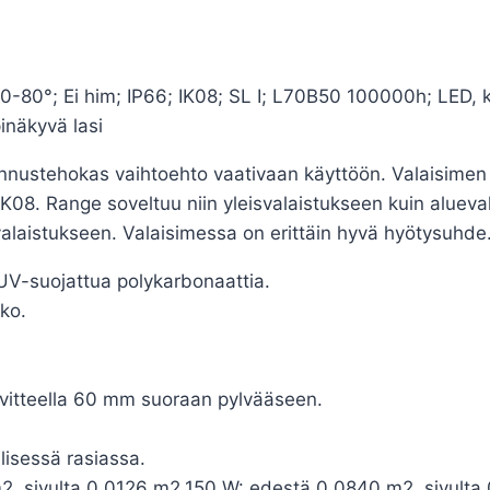
°; Ei him; IP66; IK08; SL I; L70B50 100000h; LED, k
inäkyvä lasi
nustehokas vaihtoehto vaativaan käyttöön. Valaisimen r
IK08. Range soveltuu niin yleisvalaistukseen kuin aluev
n valaistukseen. Valaisimessa on erittäin hyvä hyötysuhde
t UV-suojattua polykarbonaattia.
ko.
sovitteella 60 mm suoraan pylvääseen.
lisessä rasiassa.
2, sivulta 0,0126 m2.150 W: edestä 0,0840 m2, sivulta