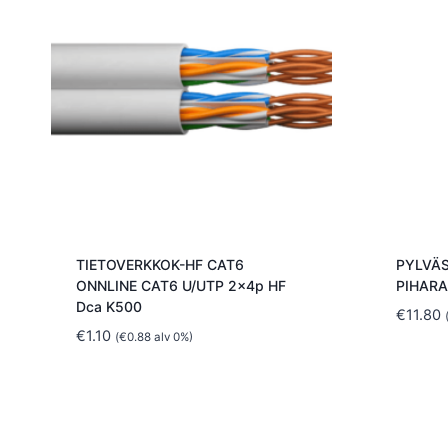
TIETOVERKKOK-HF CAT6
PYLVÄS
ONNLINE CAT6 U/UTP 2x4p HF
PIHARA
Dca K500
€
11.80
€
1.10
(
€
0.88
alv 0%)