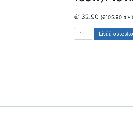
€
132.90
(
€
105.90
alv 
VALONHEITIN
Lisää ostosko
RANGE
IP66
18000LM
150W/740
ASYM
45D
määrä