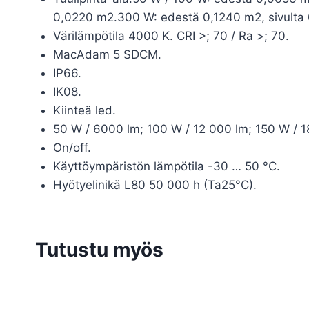
0,0220 m2.300 W: edestä 0,1240 m2, sivulta
Värilämpötila 4000 K. CRI >; 70 / Ra >; 70.
MacAdam 5 SDCM.
IP66.
IK08.
Kiinteä led.
50 W / 6000 lm; 100 W / 12 000 lm; 150 W / 1
On/off.
Käyttöympäristön lämpötila -30 … 50 °C.
Hyötyelinikä L80 50 000 h (Ta25°C).
Tutustu myös