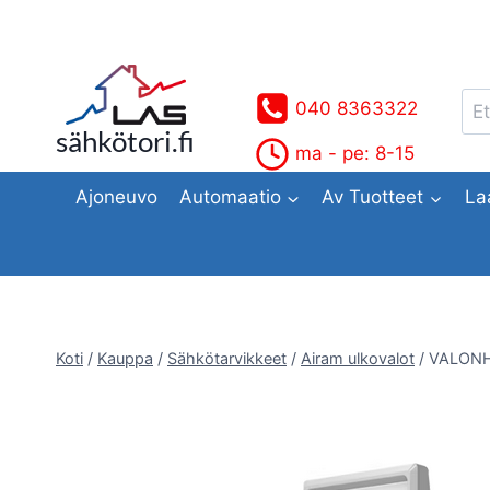
Siirry
sisältöön
Ets
040 8363322
sähkötori.fi
ma - pe: 8-15
Ajoneuvo
Automaatio
Av Tuotteet
La
Koti
/
Kauppa
/
Sähkötarvikkeet
/
Airam ulkovalot
/
VALONH