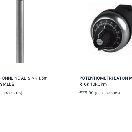
 ONNLINE AL-SINK 1,5m
POTENTIOMETRI EATON 
SIALLE
R10K 10kOhm
€
76.00
(
€
9.40
alv 0%)
(
€
60.56
alv 0%)