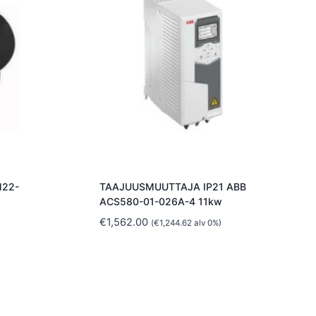
M22-
TAAJUUSMUUTTAJA IP21 ABB
ACS580-01-026A-4 11kw
€
1,562.00
(
€
1,244.62
alv 0%)