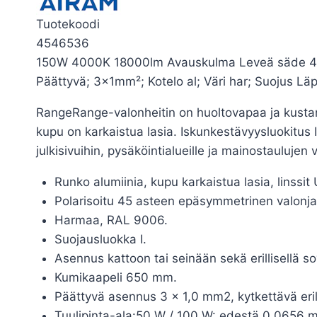
Tuotekoodi
4546536
150W 4000K 18000lm Avauskulma Leveä säde 40-80
Päättyvä; 3x1mm²; Kotelo al; Väri har; Suojus Läp
RangeRange-valonheitin on huoltovapaa ja kustan
kupu on karkaistua lasia. Iskunkestävyysluokitus 
julkisivuihin, pysäköintialueille ja mainostauluje
Runko alumiinia, kupu karkaistua lasia, linssi
Polarisoitu 45 asteen epäsymmetrinen valonja
Harmaa, RAL 9006.
Suojausluokka I.
Asennus kattoon tai seinään sekä erillisellä 
Kumikaapeli 650 mm.
Päättyvä asennus 3 x 1,0 mm2, kytkettävä eril
Tuulipinta-ala:50 W / 100 W: edestä 0,0656 m