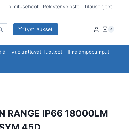
Toimitusehdot
Rekisteriseloste
Tilausohjeet
Yritystilaukset
aku
0
lä
Vuokrattavat Tuotteet
Ilmalämpöpumput
N RANGE IP66 18000LM
ASYM 45D