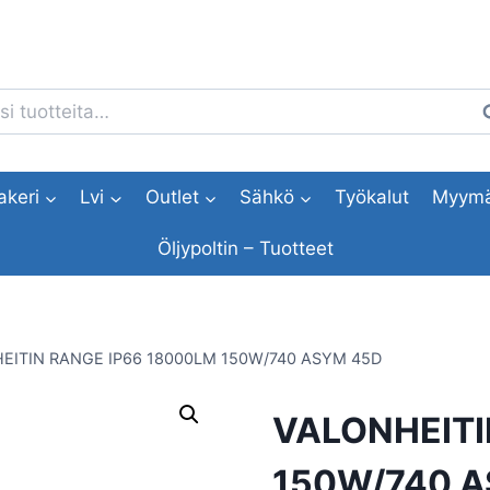
i:
H
akeri
Lvi
Outlet
Sähkö
Työkalut
Myymä
Öljypoltin – Tuotteet
EITIN RANGE IP66 18000LM 150W/740 ASYM 45D
VALONHEITI
150W/740 