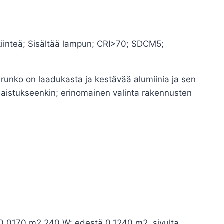
iinteä; Sisältää lampun; CRI>70; SDCM5;
unko on laadukasta ja kestävää alumiinia ja sen
alaistukseenkin; erinomainen valinta rakennusten
.
 0,0170 m2.240 W: edestä 0,1240 m2, sivulta