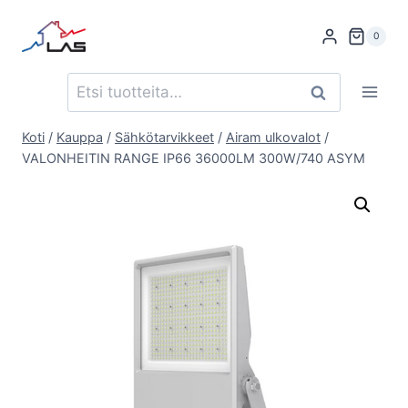
Siirry
sisältöön
0
Etsi:
Haku
Koti
/
Kauppa
/
Sähkötarvikkeet
/
Airam ulkovalot
/
VALONHEITIN RANGE IP66 36000LM 300W/740 ASYM