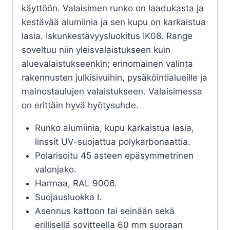
käyttöön. Valaisimen runko on laadukasta ja
kestävää alumiinia ja sen kupu on karkaistua
lasia. Iskunkestävyysluokitus IK08. Range
soveltuu niin yleisvalaistukseen kuin
aluevalaistukseenkin; erinomainen valinta
rakennusten julkisivuihin, pysäköintialueille ja
mainostaulujen valaistukseen. Valaisimessa
on erittäin hyvä hyötysuhde.
Runko alumiinia, kupu karkaistua lasia,
linssit UV-suojattua polykarbonaattia.
Polarisoitu 45 asteen epäsymmetrinen
valonjako.
Harmaa, RAL 9006.
Suojausluokka I.
Asennus kattoon tai seinään sekä
erillisellä sovitteella 60 mm suoraan