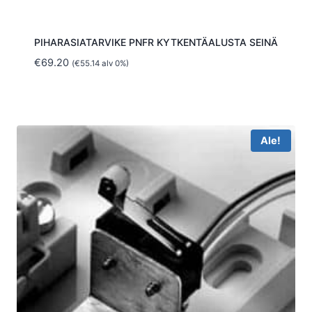
PIHARASIATARVIKE PNFR KYTKENTÄALUSTA SEINÄ
€
69.20
(
€
55.14
alv 0%)
Ale!