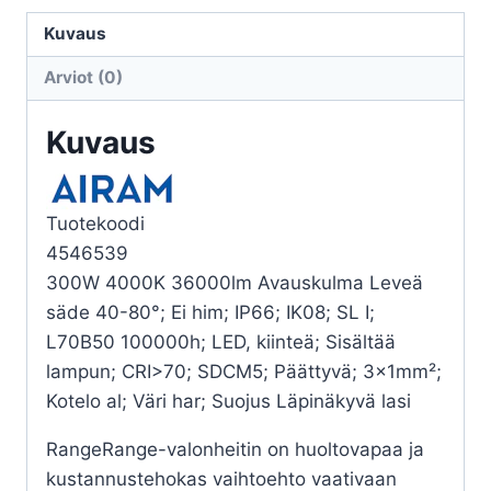
IP66
36000LM
Kuvaus
300W/740
Arviot (0)
ASYM
määrä
Kuvaus
Tuotekoodi
4546539
300W 4000K 36000lm Avauskulma Leveä
säde 40-80°; Ei him; IP66; IK08; SL I;
L70B50 100000h; LED, kiinteä; Sisältää
lampun; CRI>70; SDCM5; Päättyvä; 3x1mm²;
Kotelo al; Väri har; Suojus Läpinäkyvä lasi
RangeRange-valonheitin on huoltovapaa ja
kustannustehokas vaihtoehto vaativaan