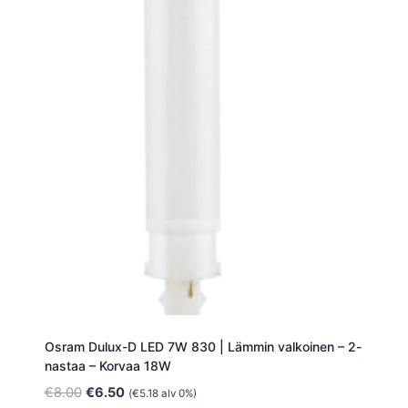
Osram Dulux-D LED 7W 830 | Lämmin valkoinen – 2-
nastaa – Korvaa 18W
Alkuperäinen
Nykyinen
€
8.00
€
6.50
(
€
5.18
alv 0%)