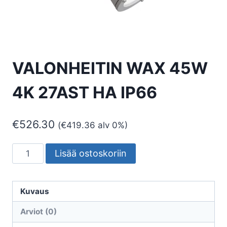
VALONHEITIN WAX 45W
4K 27AST HA IP66
€
526.30
(
€
419.36
alv 0%)
VALONHEITIN
Lisää ostoskoriin
WAX
45W
4K
Kuvaus
27AST
Arviot (0)
HA