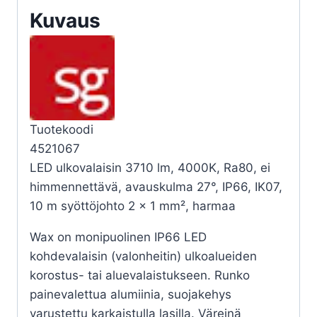
IP66
Kuvaus
määrä
Tuotekoodi
4521067
LED ulkovalaisin 3710 lm, 4000K, Ra80, ei
himmennettävä, avauskulma 27°, IP66, IK07,
10 m syöttöjohto 2 x 1 mm², harmaa
Wax on monipuolinen IP66 LED
kohdevalaisin (valonheitin) ulkoalueiden
korostus- tai aluevalaistukseen. Runko
painevalettua alumiinia, suojakehys
varustettu karkaistulla lasilla. Väreinä