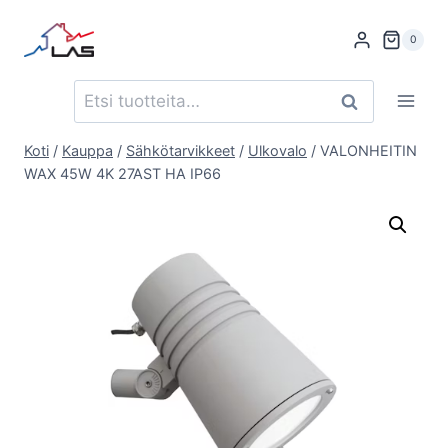
Siirry
sisältöön
0
Etsi:
Haku
Koti
/
Kauppa
/
Sähkötarvikkeet
/
Ulkovalo
/
VALONHEITIN
WAX 45W 4K 27AST HA IP66