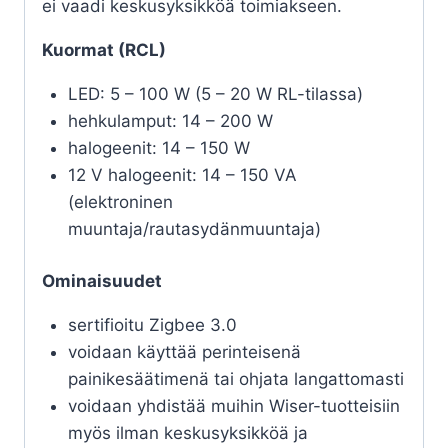
ei vaadi keskusyksikköä toimiakseen.
Kuormat (RCL)
LED: 5 – 100 W (5 – 20 W RL-tilassa)
hehkulamput: 14 – 200 W
halogeenit: 14 – 150 W
12 V halogeenit: 14 – 150 VA
(elektroninen
muuntaja/rautasydänmuuntaja)
Ominaisuudet
sertifioitu Zigbee 3.0
voidaan käyttää perinteisenä
painikesäätimenä tai ohjata langattomasti
voidaan yhdistää muihin Wiser-tuotteisiin
myös ilman keskusyksikköä ja