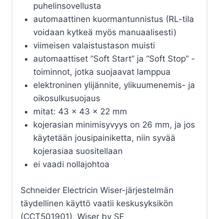
puhelinsovellusta
automaattinen kuormantunnistus (RL-tila
voidaan kytkeä myös manuaalisesti)
viimeisen valaistustason muisti
automaattiset ”Soft Start” ja “Soft Stop” -
toiminnot, jotka suojaavat lamppua
elektroninen ylijännite, ylikuumenemis- ja
oikosulkusuojaus
mitat: 43 x 43 x 22 mm
kojerasian minimisyvyys on 26 mm, ja jos
käytetään jousipainiketta, niin syvää
kojerasiaa suositellaan
ei vaadi nollajohtoa
Schneider Electricin Wiser-järjestelmän
täydellinen käyttö vaatii keskusyksikön
(CCT501901), Wiser by SE