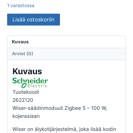
1 varastossa
VALONSÄÄDIN
Lisää ostoskoriin
WISER
SÄÄDINMODUULI
100W
Kuvaus
RCL
Arviot (0)
määrä
Kuvaus
Tuotekoodi
2622120
Wiser-säädinmoduuli Zigbee 5 – 100 W,
kojerasiaan
Wiser on älykotijärjestelmä, joka lisää kodin