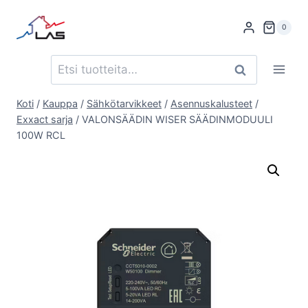
Siirry
sisältöön
0
Etsi:
Haku
Koti
/
Kauppa
/
Sähkötarvikkeet
/
Asennuskalusteet
/
Exxact sarja
/
VALONSÄÄDIN WISER SÄÄDINMODUULI
100W RCL