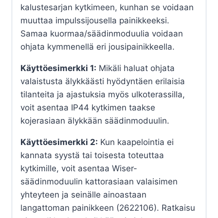
kalustesarjan kytkimeen, kunhan se voidaan
muuttaa impulssijousella painikkeeksi.
Samaa kuormaa/säädinmoduulia voidaan
ohjata kymmenellä eri jousipainikkeella.
Käyttöesimerkki 1:
Mikäli haluat ohjata
valaistusta älykkäästi hyödyntäen erilaisia
tilanteita ja ajastuksia myös ulkoterassilla,
voit asentaa IP44 kytkimen taakse
kojerasiaan älykkään säädinmoduulin.
Käyttöesimerkki 2:
Kun kaapelointia ei
kannata syystä tai toisesta toteuttaa
kytkimille, voit asentaa Wiser-
säädinmoduulin kattorasiaan valaisimen
yhteyteen ja seinälle ainoastaan
langattoman painikkeen (2622106). Ratkaisu