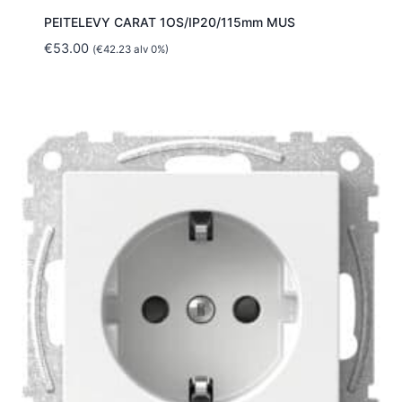
PEITELEVY CARAT 1OS/IP20/115mm MUS
€
53.00
(
€
42.23
alv 0%)