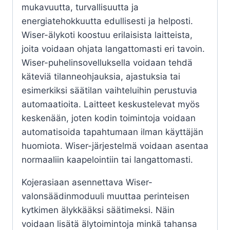
mukavuutta, turvallisuutta ja
energiatehokkuutta edullisesti ja helposti.
Wiser-älykoti koostuu erilaisista laitteista,
joita voidaan ohjata langattomasti eri tavoin.
Wiser-puhelinsovelluksella voidaan tehdä
käteviä tilanneohjauksia, ajastuksia tai
esimerkiksi säätilan vaihteluihin perustuvia
automaatioita. Laitteet keskustelevat myös
keskenään, joten kodin toimintoja voidaan
automatisoida tapahtumaan ilman käyttäjän
huomiota. Wiser-järjestelmä voidaan asentaa
normaaliin kaapelointiin tai langattomasti.
Kojerasiaan asennettava Wiser-
valonsäädinmoduuli muuttaa perinteisen
kytkimen älykkääksi säätimeksi. Näin
voidaan lisätä älytoimintoja minkä tahansa