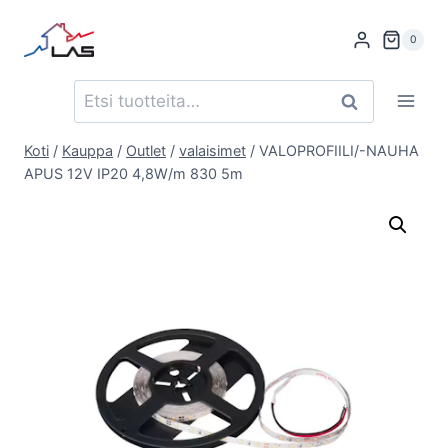
Siirry
sisältöön
0
Etsi:
Haku
Koti
/
Kauppa
/
Outlet
/
valaisimet
/
VALOPROFIILI/-NAUHA
APUS 12V IP20 4,8W/m 830 5m