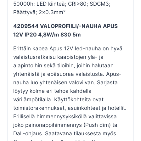
50000h; LED kiinteä; CRI>80; SDCM3;
Päättyvä; 2×0.3mm²
4209544 VALOPROFIILI/-NAUHA APUS
12V IP20 4,8W/m 830 5m
Erittäin kapea Apus 12V led-nauha on hyvä
valaistusratkaisu kaapistojen ylä- ja
alapintoihin sekä tiloihin, joihin halutaan
yhtenäistä ja epäsuoraa valaistusta. Apus-
nauha luo yhtenäisen valoviivan. Sarjasta
löytyy kolme eri tehoa kahdella
värilämpötilalla. Käyttökohteita ovat
toimistorakennukset, asuinkohteet ja hotellit.
Erillisellä himmennysyksiköllä valittavissa
joko painonappihimmennys (Push dim) tai
Dali-ohjaus. Saatavana tilauksesta myös