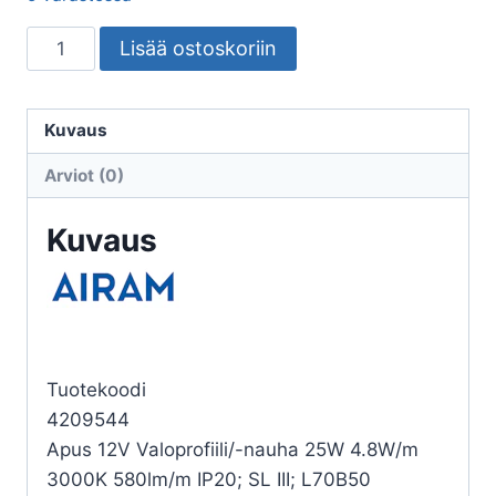
VALOPROFIILI/-
Lisää ostoskoriin
NAUHA
APUS
12V
Kuvaus
IP20
Arviot (0)
4,8W/m
830
Kuvaus
5m
määrä
Tuotekoodi
4209544
Apus 12V Valoprofiili/-nauha 25W 4.8W/m
3000K 580lm/m IP20; SL III; L70B50