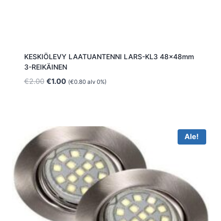
KESKIÖLEVY LAATUANTENNI LARS-KL3 48x48mm
3-REIKÄINEN
Alkuperäinen
Nykyinen
€
2.00
€
1.00
(
€
0.80
alv 0%)
hinta
hinta
oli:
on:
€2.00.
€1.00.
Ale!