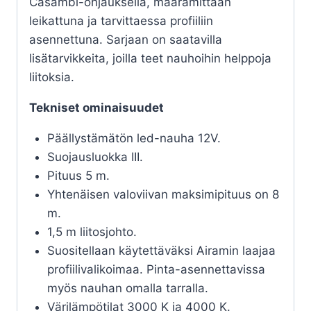
Casambi-ohjauksella, määrämittaan
leikattuna ja tarvittaessa profiiliin
asennettuna. Sarjaan on saatavilla
lisätarvikkeita, joilla teet nauhoihin helppoja
liitoksia.
Tekniset ominaisuudet
Päällystämätön led-nauha 12V.
Suojausluokka III.
Pituus 5 m.
Yhtenäisen valoviivan maksimipituus on 8
m.
1,5 m liitosjohto.
Suositellaan käytettäväksi Airamin laajaa
profiilivalikoimaa. Pinta-asennettavissa
myös nauhan omalla tarralla.
Värilämpötilat 3000 K ja 4000 K.