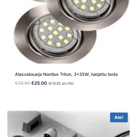
Alasvalosarja Nordlux Triton, 3x35W, harjattu teräs
Alkuperäinen
Nykyinen
€
70.00
€
25.00
(
€
19.92
alv 0%)
hinta
hinta
oli:
on:
€70.00.
€25.00.
Ale!