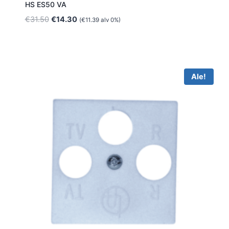
HS ES50 VA
Alkuperäinen
Nykyinen
€
31.50
€
14.30
(
€
11.39
alv 0%)
hinta
hinta
oli:
on:
€31.50.
€14.30.
Ale!