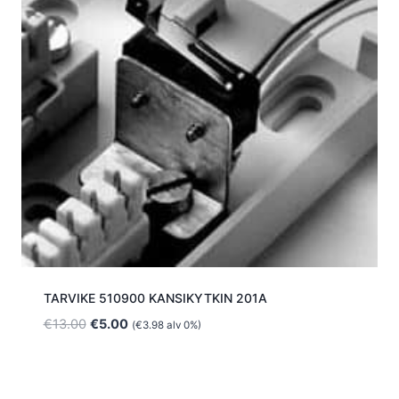
TARVIKE 510900 KANSIKYTKIN 201A
Alkuperäinen
Nykyinen
€
13.00
€
5.00
(
€
3.98
alv 0%)
hinta
hinta
oli:
on:
€13.00.
€5.00.