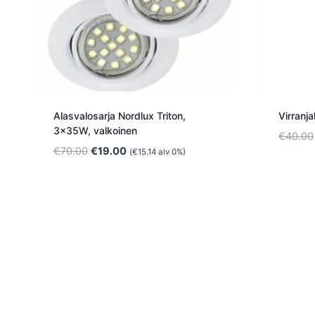
Alasvalosarja Nordlux Triton,
Virranja
3x35W, valkoinen
€
40.00
Alkuperäinen
Nykyinen
€
70.00
€
19.00
(
€
15.14
alv 0%)
hinta
hinta
oli:
on:
€70.00.
€19.00.