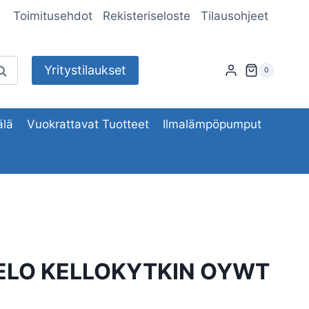
Toimitusehdot
Rekisteriseloste
Tilausohjeet
Yritystilaukset
aku
0
lä
Vuokrattavat Tuotteet
Ilmalämpöpumput
ELO KELLOKYTKIN OYWT