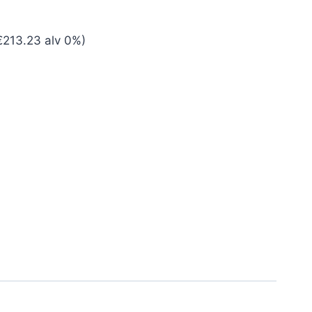
nen
ykyinen
€
213.23
alv 0%)
nta
n:
267.60.