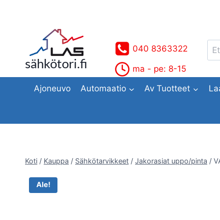
Siirry
sisältöön
Ets
040 8363322
sähkötori.fi
ma - pe: 8-15
Ajoneuvo
Automaatio
Av Tuotteet
La
Koti
/
Kauppa
/
Sähkötarvikkeet
/
Jakorasiat uppo/pinta
/
V
Ale!