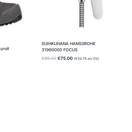
SUIHKUHANA HANSGROHE
yroll
31960000 FOCUS
n
Alkuperäinen
Nykyinen
€
85.00
€
75.00
(
€
59.76
alv 0%)
hinta
hinta
oli:
on:
€85.00.
€75.00.