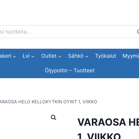
i:
H
akeri
Lvi
Outlet
Sähkö
Työkalut
Myymä
Öljypoltin – Tuotteet
ARAOSA HELO KELLOKYTKIN OYWT 1, VIIKKO
VARAOSA H
1, VIIKKO