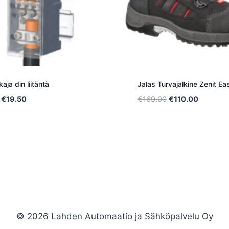
kaja din liitäntä
Jalas Turvajalkine Zenit Eas
Alkuperäinen
Nykyinen
Alkuperäinen
Nykyine
€
19.50
€
169.00
€
110.00
hinta
hinta
hinta
hinta
oli:
on:
oli:
on:
€40.00.
€19.50.
€169.00.
€110.00.
© 2026 Lahden Automaatio ja Sähköpalvelu Oy