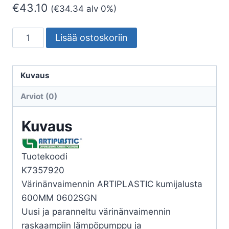
€
43.10
(
€
34.34
alv 0%)
VÄRINÄNVAIMENNIN
Lisää ostoskoriin
ARTIPLASTIC
KUMIJALUSTA
600MM
Kuvaus
0602SGN
Arviot (0)
määrä
Kuvaus
Tuotekoodi
K7357920
Värinänvaimennin ARTIPLASTIC kumijalusta
600MM 0602SGN
Uusi ja paranneltu värinänvaimennin
raskaampiin lämpöpumppu ja