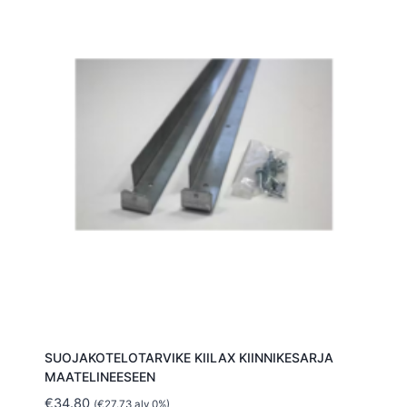
SUOJAKOTELOTARVIKE KIILAX KIINNIKESARJA
MAATELINEESEEN
€
34.80
(
€
27.73
alv 0%)