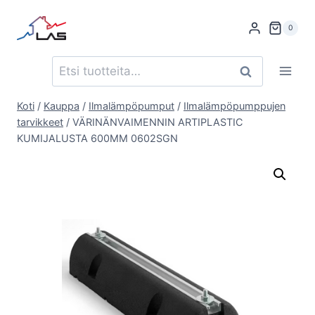
Siirry
sisältöön
0
Etsi:
Haku
Koti
/
Kauppa
/
Ilmalämpöpumput
/
Ilmalämpöpumppujen
tarvikkeet
/
VÄRINÄNVAIMENNIN ARTIPLASTIC
KUMIJALUSTA 600MM 0602SGN