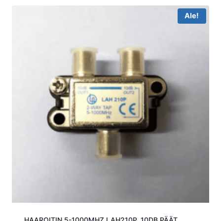
Ale!
HAAROITIN 5-1000MHZ LAH210P ,10DB PÄÄT