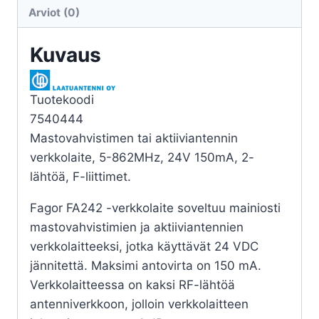
150MA,
Arviot (0)
2-
LÄHTÖÄ
Kuvaus
määrä
Tuotekoodi
7540444
Mastovahvistimen tai aktiiviantennin
verkkolaite, 5-862MHz, 24V 150mA, 2-
lähtöä, F-liittimet.
Fagor FA242 -verkkolaite soveltuu mainiosti
mastovahvistimien ja aktiiviantennien
verkkolaitteeksi, jotka käyttävät 24 VDC
jännitettä. Maksimi antovirta on 150 mA.
Verkkolaitteessa on kaksi RF-lähtöä
antenniverkkoon, jolloin verkkolaitteen