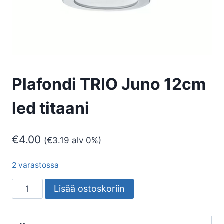
Plafondi TRIO Juno 12cm
led titaani
€
4.00
(
€
3.19
alv 0%)
2 varastossa
Plafondi
Lisää ostoskoriin
TRIO
Juno