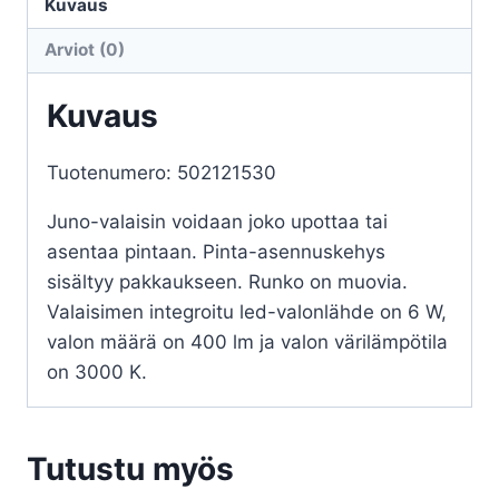
12cm
Kuvaus
led
Arviot (0)
titaani
määrä
Kuvaus
Tuotenumero: 502121530
Juno-valaisin voidaan joko upottaa tai
asentaa pintaan. Pinta-asennuskehys
sisältyy pakkaukseen. Runko on muovia.
Valaisimen integroitu led-valonlähde on 6 W,
valon määrä on 400 lm ja valon värilämpötila
on 3000 K.
Tutustu myös