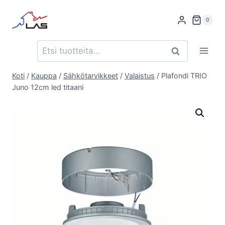
Siirry
sisältöön
0
Etsi:
Haku
Koti
/
Kauppa
/
Sähkötarvikkeet
/
Valaistus
/
Plafondi TRIO
Juno 12cm led titaani