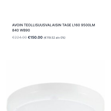
AVOIN TEOLLISUUSVALAISIN TAGE L160 9500LM
840 WB90
Alkuperäinen
Nykyinen
€
224.00
€
150.00
(
€
119.52
alv 0%)
hinta
hinta
oli:
on:
€224.00.
€150.00.