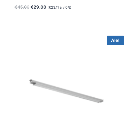
Alkuperäinen
Nykyinen
€
45.00
€
29.00
(
€
23.11
alv 0%)
hinta
hinta
oli:
on:
€45.00.
€29.00.
Ale!