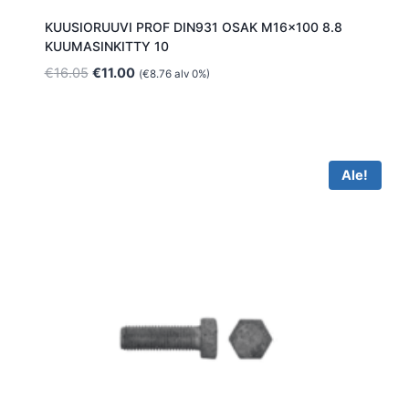
KUUSIORUUVI PROF DIN931 OSAK M16x100 8.8
KUUMASINKITTY 10
Alkuperäinen
Nykyinen
€
16.05
€
11.00
(
€
8.76
alv 0%)
hinta
hinta
oli:
on:
€16.05.
€11.00.
Ale!