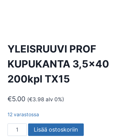
YLEISRUUVI PROF
KUPUKANTA 3,5×40
200kpl TX15
€
5.00
(
€
3.98
alv 0%)
12 varastossa
YLEISRUUVI
Lisää ostoskoriin
PROF