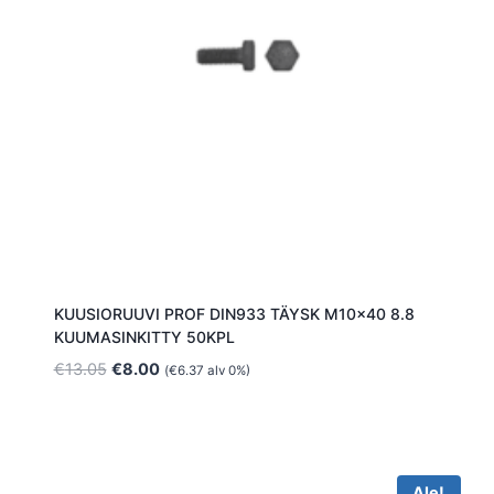
KUUSIORUUVI PROF DIN933 TÄYSK M10x40 8.8
KUUMASINKITTY 50KPL
Alkuperäinen
Nykyinen
€
13.05
€
8.00
(
€
6.37
alv 0%)
hinta
hinta
oli:
on:
€13.05.
€8.00.
Ale!