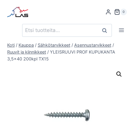
Siirry
sisältöön
0
Etsi:
Haku
Koti
/
Kauppa
/
Sähkötarvikkeet
/
Asennustarvikkeet
/
Ruuvit ja kiinnikkeet
/
YLEISRUUVI PROF KUPUKANTA
3,5×40 200kpl TX15