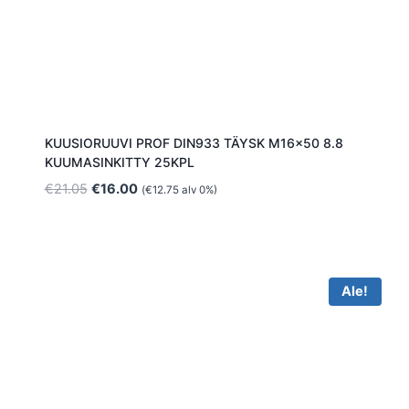
KUUSIORUUVI PROF DIN933 TÄYSK M16x50 8.8
KUUMASINKITTY 25KPL
Alkuperäinen
Nykyinen
€
21.05
€
16.00
(
€
12.75
alv 0%)
hinta
hinta
oli:
on:
€21.05.
€16.00.
Ale!