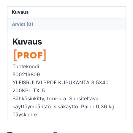
KUPUKANTA
3,5x40
Kuvaus
200kpl
Arviot (0)
TX15
määrä
Kuvaus
Tuotekoodi
500219809
YLEISRUUVI PROF KUPUKANTA 3,5X40
200KPL TX15
Sähkösinkitty, torx-ura. Suositeltava
käyttöympäristö: sisäkäyttö. Paino 0,36 kg.
Täyskierre.