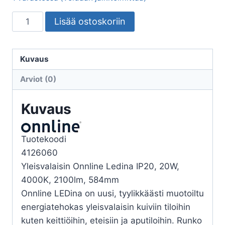
YLEISVALAISIN
Lisää ostoskoriin
LEDINA
20W/840
584mm
Kuvaus
2100lm
Arviot (0)
määrä
Kuvaus
Tuotekoodi
4126060
Yleisvalaisin Onnline Ledina IP20, 20W,
4000K, 2100lm, 584mm
Onnline LEDina on uusi, tyylikkäästi muotoiltu
energiatehokas yleisvalaisin kuiviin tiloihin
kuten keittiöihin, eteisiin ja aputiloihin. Runko