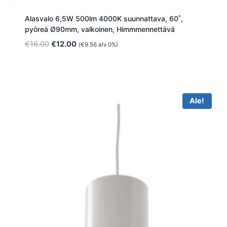
Alasvalo 6,5W 500lm 4000K suunnattava, 60˚,
pyöreä Ø90mm, valkoinen, Himmmennettävä
Alkuperäinen
Nykyinen
€
16.00
€
12.00
(
€
9.56
alv 0%)
hinta
hinta
oli:
on:
€16.00.
€12.00.
Ale!