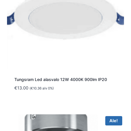
Tungsram Led alasvalo 12W 4000K 900lm IP20
€
13.00
(
€
10.36
alv 0%)
Ale!