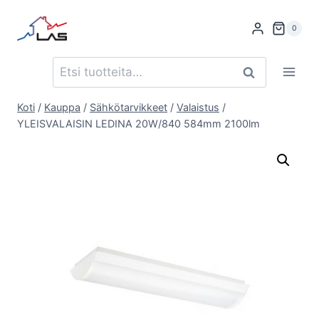
Siirry
sisältöön
0
Etsi:
Haku
Koti
/
Kauppa
/
Sähkötarvikkeet
/
Valaistus
/
YLEISVALAISIN LEDINA 20W/840 584mm 2100lm