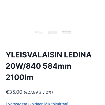
YLEISVALAISIN LEDINA
20W/840 584mm
2100lm
€
35.00
(
€
27.89
alv 0%)
1 varastossa (voidaan jälkitoimittaa)