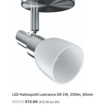
LED-Kattospotti Ledvance G9 2W, 200lm, 80mm
Alkuperäinen
Nykyinen
€
23.10
€
13.00
(
€
10.36
alv 0%)
hinta
hinta