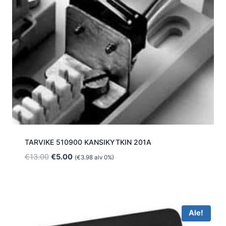
TARVIKE 510900 KANSIKYTKIN 201A
Alkuperäinen
Nykyinen
€
13.00
€
5.00
(
€
3.98
alv 0%)
hinta
hinta
oli:
on:
€13.00.
€5.00.
Ale!