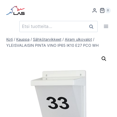
Siirry
sisältöön
0
Etsi:
Haku
Koti
/
Kauppa
/
Sähkötarvikkeet
/
Airam ulkovalot
/
YLEISVALAISIN PINTA VINO IP65 IK10 E27 PCO WH