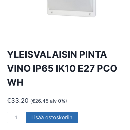
YLEISVALAISIN PINTA
VINO IP65 IK10 E27 PCO
WH
€
33.20
(
€
26.45
alv 0%)
YLEISVALAISIN
Lisää ostoskoriin
PINTA