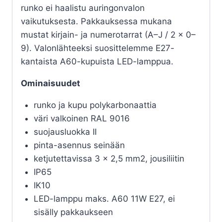
runko ei haalistu auringonvalon
vaikutuksesta. Pakkauksessa mukana
mustat kirjain- ja numerotarrat (A–J / 2 x 0–
9). Valonlähteeksi suosittelemme E27-
kantaista A60-kupuista LED-lamppua.
Ominaisuudet
runko ja kupu polykarbonaattia
väri valkoinen RAL 9016
suojausluokka II
pinta-asennus seinään
ketjutettavissa 3 x 2,5 mm2, jousiliitin
IP65
IK10
LED-lamppu maks. A60 11W E27, ei
sisälly pakkaukseen