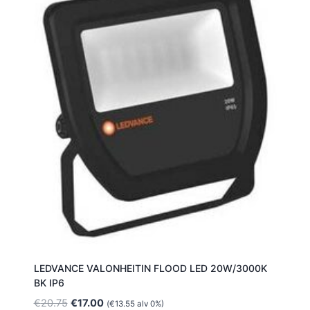
LEDVANCE VALONHEITIN FLOOD LED 20W/3000K
BK IP6
Alkuperäinen
Nykyinen
€
20.75
€
17.00
(
€
13.55
alv 0%)