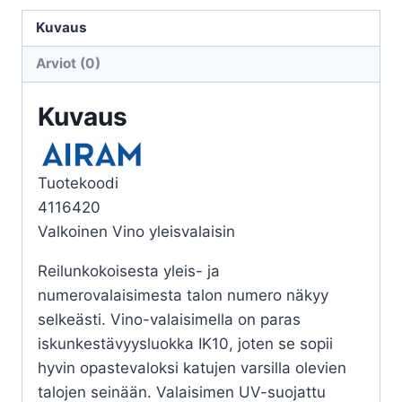
VINO
IP65
Kuvaus
IK10
Arviot (0)
E27
PCO
Kuvaus
WH
määrä
Tuotekoodi
4116420
Valkoinen Vino yleisvalaisin
Reilunkokoisesta yleis- ja
numerovalaisimesta talon numero näkyy
selkeästi. Vino-valaisimella on paras
iskunkestävyysluokka IK10, joten se sopii
hyvin opastevaloksi katujen varsilla olevien
talojen seinään. Valaisimen UV-suojattu