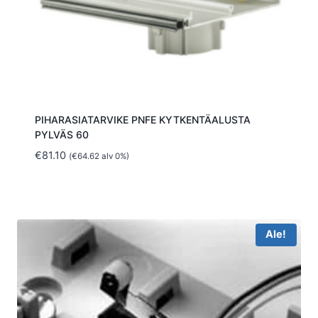
PIHARASIATARVIKE PNFE KYTKENTÄALUSTA
PYLVÄS 60
€
81.10
(
€
64.62
alv 0%)
Ale!