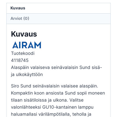
SUND
IP44
Kuvaus
GU10
Arviot (0)
GLC
ANT
Kuvaus
määrä
Tuotekoodi
4118745
Alaspäin valaiseva seinävalaisin Sund sisä-
ja ulkokäyttöön
Siro Sund seinävalaisin valaisee alaspäin.
Kompaktin koon ansiosta Sund sopii moneen
tilaan sisätiloissa ja ulkona. Valitse
valonlähteeksi GU10-kantainen lamppu
haluamallasi värilämpötilalla, teholla ja