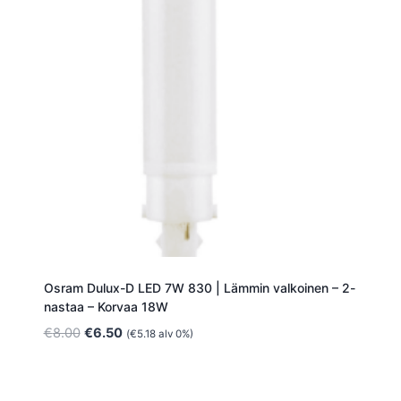
Osram Dulux-D LED 7W 830 | Lämmin valkoinen – 2-
nastaa – Korvaa 18W
Alkuperäinen
Nykyinen
€
8.00
€
6.50
(
€
5.18
alv 0%)
hinta
hinta
oli:
on:
€8.00.
€6.50.