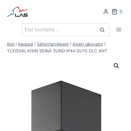
Siirry
sisältöön
0
Etsi:
Haku
Koti
/
Kauppa
/
Sähkötarvikkeet
/
Airam ulkovalot
/
YLEISVALAISIN SEINÄ SUND IP44 GU10 GLC ANT