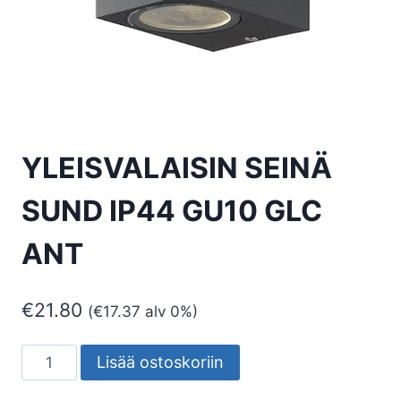
YLEISVALAISIN SEINÄ
SUND IP44 GU10 GLC
ANT
€
21.80
(
€
17.37
alv 0%)
YLEISVALAISIN
Lisää ostoskoriin
SEINÄ