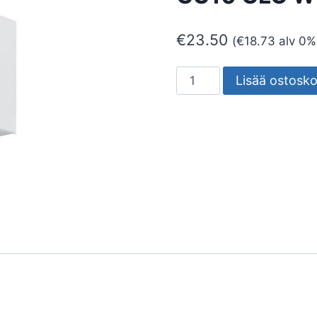
€
23.50
(
€
18.73
alv 0%
YLEISVALAISIN
Lisää ostosko
SEINÄ
SUND
IP44
GU10
GLC
WH
määrä