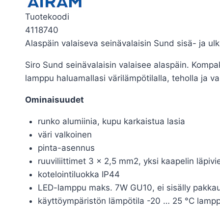
Tuotekoodi
4118740
Alaspäin valaiseva seinävalaisin Sund sisä- ja ul
Siro Sund seinävalaisin valaisee alaspäin. Kompak
lamppu haluamallasi värilämpötilalla, teholla ja va
Ominaisuudet
runko alumiinia, kupu karkaistua lasia
väri valkoinen
pinta-asennus
ruuviliittimet 3 x 2,5 mm2, yksi kaapelin läpivie
kotelointiluokka IP44
LED-lamppu maks. 7W GU10, ei sisälly pakka
käyttöympäristön lämpötila -20 … 25 °C lamp