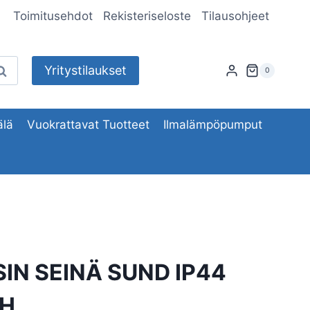
Toimitusehdot
Rekisteriseloste
Tilausohjeet
Yritystilaukset
aku
0
lä
Vuokrattavat Tuotteet
Ilmalämpöpumput
SIN SEINÄ SUND IP44
WH