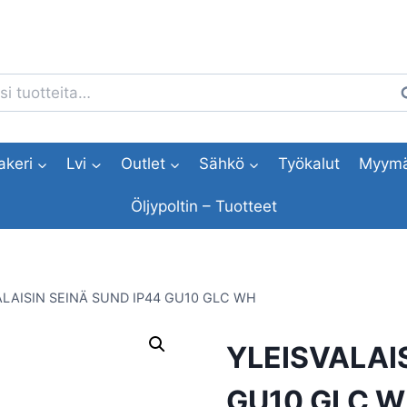
i:
H
akeri
Lvi
Outlet
Sähkö
Työkalut
Myymä
Öljypoltin – Tuotteet
ALAISIN SEINÄ SUND IP44 GU10 GLC WH
YLEISVALAI
GU10 GLC 