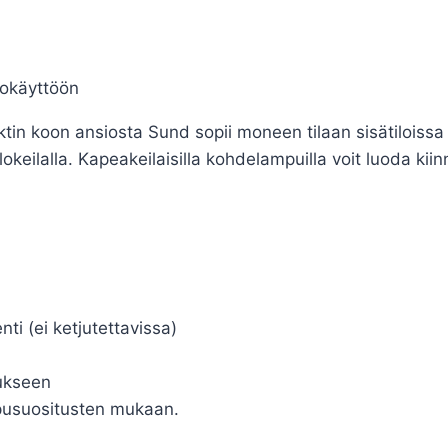
kokäyttöön
tin koon ansiosta Sund sopii moneen tilaan sisätiloissa
lokeilalla. Kapeakeilaisilla kohdelampuilla voit luoda kiin
nti (ei ketjutettavissa)
ukseen
pusuositusten mukaan.