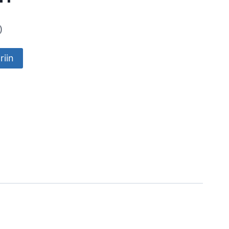
)
riin