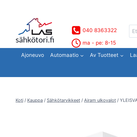
Siirry
sisältöön
Ets
040 8363322
sähkötori.fi
ma - pe: 8-15
Ajoneuvo
Automaatio
Av Tuotteet
La
Koti
/
Kauppa
/
Sähkötarvikkeet
/
Airam ulkovalot
/
YLEISV