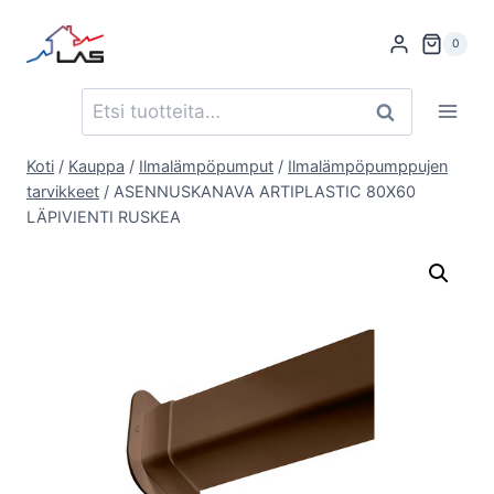
Siirry
sisältöön
0
Etsi:
Haku
Koti
/
Kauppa
/
Ilmalämpöpumput
/
Ilmalämpöpumppujen
tarvikkeet
/
ASENNUSKANAVA ARTIPLASTIC 80X60
LÄPIVIENTI RUSKEA