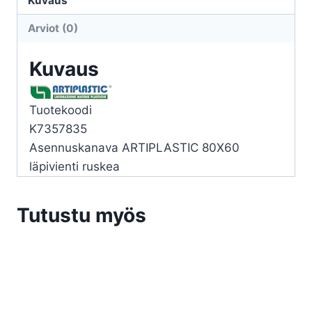
Kuvaus
RUSKEA
Arviot (0)
määrä
Kuvaus
Tuotekoodi
K7357835
Asennuskanava ARTIPLASTIC 80X60
läpivienti ruskea
Tutustu myös