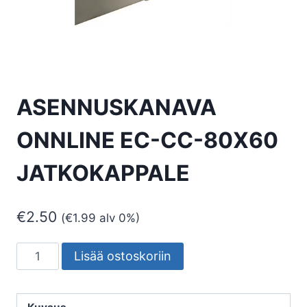
ASENNUSKANAVA
ONNLINE EC-CC-80X60
JATKOKAPPALE
€
2.50
(
€
1.99
alv 0%)
ASENNUSKANAVA
Lisää ostoskoriin
ONNLINE
EC-
CC-