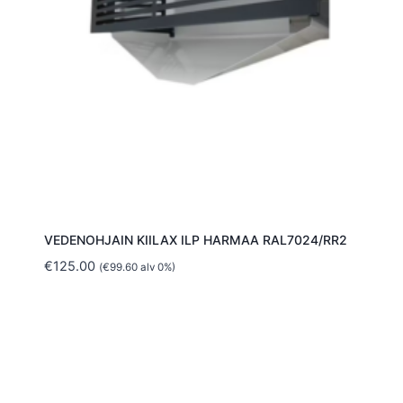
VEDENOHJAIN KIILAX ILP HARMAA RAL7024/RR2
€
125.00
(
€
99.60
alv 0%)