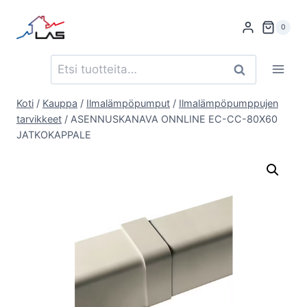
Siirry
sisältöön
0
Etsi:
Haku
Koti
/
Kauppa
/
Ilmalämpöpumput
/
Ilmalämpöpumppujen
tarvikkeet
/
ASENNUSKANAVA ONNLINE EC-CC-80X60
JATKOKAPPALE