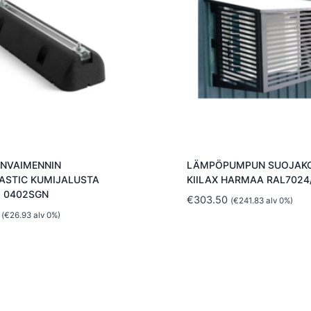
ÄNVAIMENNIN
LÄMPÖPUMPUN SUOJAK
ASTIC KUMIJALUSTA
KIILAX HARMAA RAL7024
 0402SGN
€
303.50
(
€
241.83
alv 0%)
(
€
26.93
alv 0%)