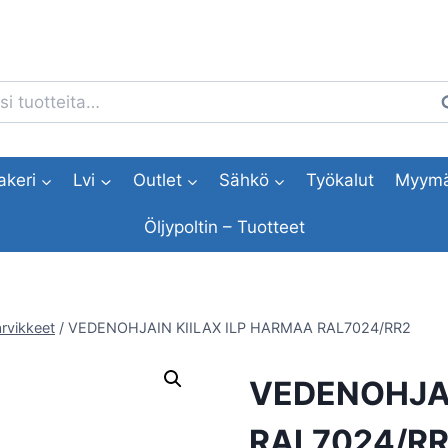
i:
H
akeri
Lvi
Outlet
Sähkö
Työkalut
Myymä
Öljypoltin – Tuotteet
rvikkeet
/
VEDENOHJAIN KIILAX ILP HARMAA RAL7024/RR2
VEDENOHJAI
RAL7024/R