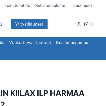
Toimitusehdot
Rekisteriseloste
Tilausohjeet
Yritystilaukset
aku
0
lä
Vuokrattavat Tuotteet
Ilmalämpöpumput
N KIILAX ILP HARMAA
R2