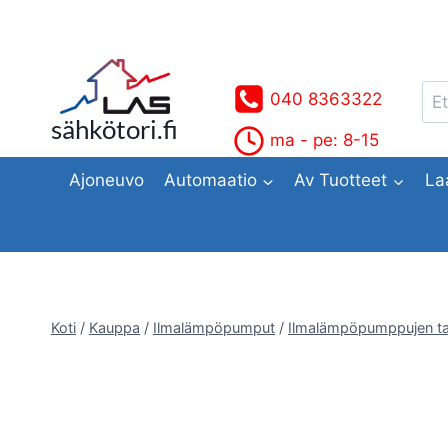
Siirry
sisältöön
Ets
040 8363322
sähkötori.fi
ma - pe: 8-15
Ajoneuvo
Automaatio
Av Tuotteet
La
Koti
/
Kauppa
/
Ilmalämpöpumput
/
Ilmalämpöpumppujen ta