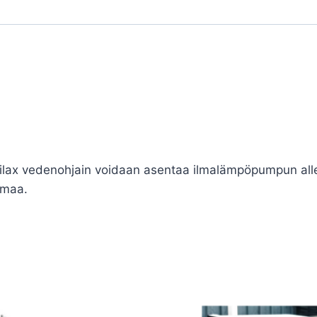
ilax vedenohjain voidaan asentaa ilmalämpöpumpun alle j
rmaa.