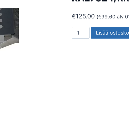
€
125.00
(
€
99.60
alv 0
VEDENOHJAIN
Lisää ostosko
KIILAX
ILP
HARMAA
RAL7024/RR2
määrä