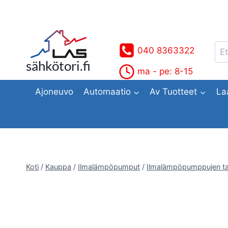
Siirry
sisältöön
Ets
040 8363322
sähkötori.fi
ma - pe: 8-15
Ajoneuvo
Automaatio
Av Tuotteet
La
Koti
/
Kauppa
/
Ilmalämpöpumput
/
Ilmalämpöpumppujen ta