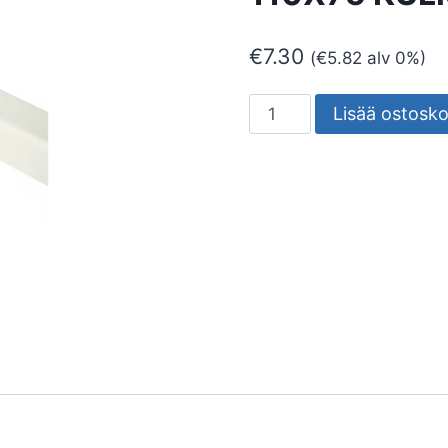
€
7.30
(
€
5.82
alv 0%)
ASENNUSKANAVA
Lisää ostosko
ONNLINE
EC-
FB-
110X75
KULMA
määrä