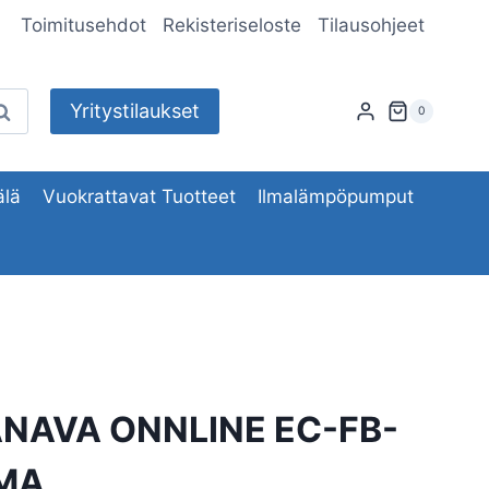
Toimitusehdot
Rekisteriseloste
Tilausohjeet
Yritystilaukset
aku
0
lä
Vuokrattavat Tuotteet
Ilmalämpöpumput
NAVA ONNLINE EC-FB-
LMA