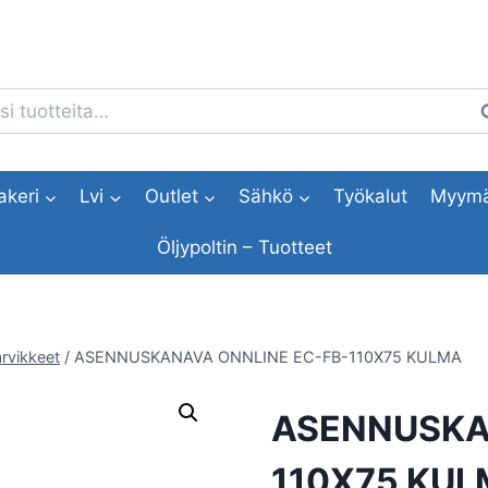
i:
H
akeri
Lvi
Outlet
Sähkö
Työkalut
Myymä
Öljypoltin – Tuotteet
rvikkeet
/
ASENNUSKANAVA ONNLINE EC-FB-110X75 KULMA
ASENNUSKA
110X75 KU