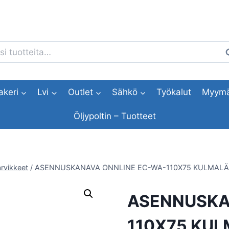
i:
H
akeri
Lvi
Outlet
Sähkö
Työkalut
Myymä
Öljypoltin – Tuotteet
rvikkeet
/
ASENNUSKANAVA ONNLINE EC-WA-110X75 KULMALÄP
ASENNUSKA
110X75 KUL