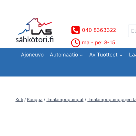
Siirry
sisältöön
Ets
040 8363322
sähkötori.fi
ma - pe: 8-15
Ajoneuvo
Automaatio
Av Tuotteet
La
Koti
/
Kauppa
/
Ilmalämpöpumput
/
Ilmalämpöpumppujen ta