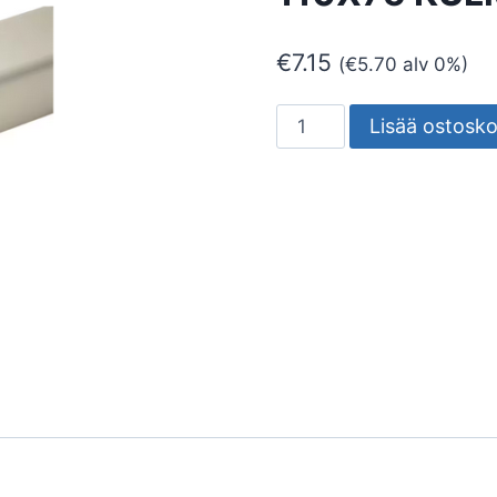
€
7.15
(
€
5.70
alv 0%)
ASENNUSKANAVA
Lisää ostosko
ONNLINE
EC-
WA-
110X75
KULMALÄPIVIENTI
määrä