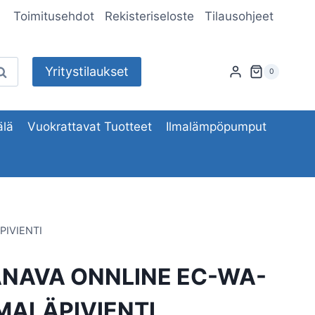
Toimitusehdot
Rekisteriseloste
Tilausohjeet
Yritystilaukset
aku
0
lä
Vuokrattavat Tuotteet
Ilmalämpöpumput
IVIENTI
NAVA ONNLINE EC-WA-
MALÄPIVIENTI