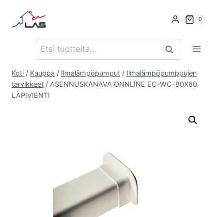
Siirry
sisältöön
0
Etsi:
Haku
Koti
/
Kauppa
/
Ilmalämpöpumput
/
Ilmalämpöpumppujen
tarvikkeet
/
ASENNUSKANAVA ONNLINE EC-WC-80X60
LÄPIVIENTI