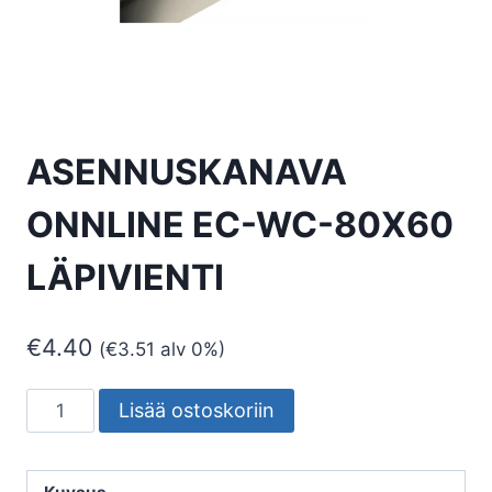
ASENNUSKANAVA
ONNLINE EC-WC-80X60
LÄPIVIENTI
€
4.40
(
€
3.51
alv 0%)
ASENNUSKANAVA
Lisää ostoskoriin
ONNLINE
EC-
WC-