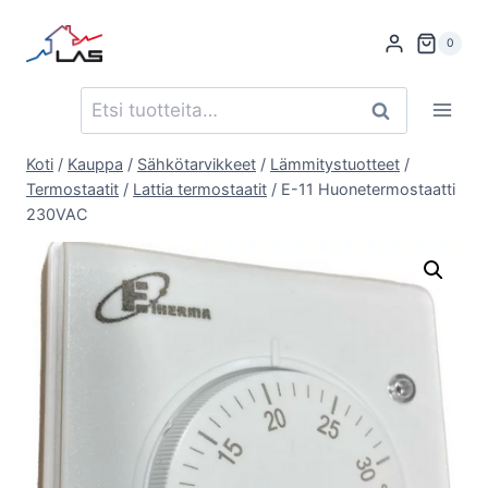
Siirry
sisältöön
0
Etsi:
Haku
Koti
/
Kauppa
/
Sähkötarvikkeet
/
Lämmitystuotteet
/
Termostaatit
/
Lattia termostaatit
/
E-11 Huonetermostaatti
230VAC