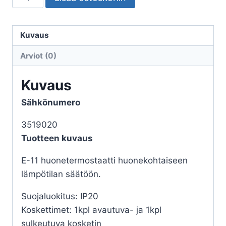
11
Huonetermostaatti
230VAC
Kuvaus
määrä
Arviot (0)
Kuvaus
Sähkönumero
3519020
Tuotteen kuvaus
E-11 huonetermostaatti huonekohtaiseen
lämpötilan säätöön.
Suojaluokitus: IP20
Koskettimet: 1kpl avautuva- ja 1kpl
sulkeutuva kosketin