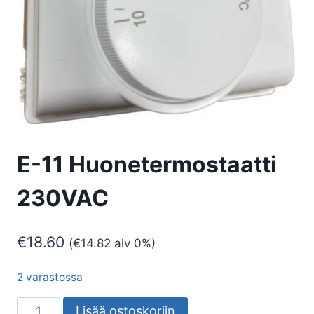
E-11 Huonetermostaatti
230VAC
€
18.60
(
€
14.82
alv 0%)
2 varastossa
E-
Lisää ostoskoriin