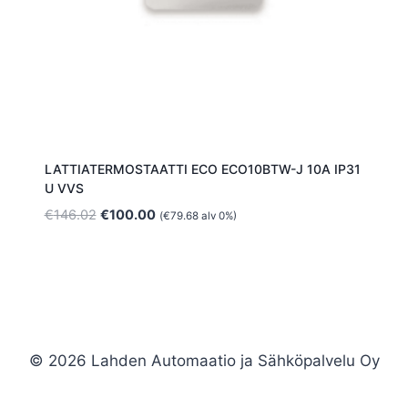
LATTIATERMOSTAATTI ECO ECO10BTW-J 10A IP31
U VVS
Alkuperäinen
Nykyinen
€
146.02
€
100.00
(
€
79.68
alv 0%)
hinta
hinta
oli:
on:
€146.02.
€100.00.
© 2026 Lahden Automaatio ja Sähköpalvelu Oy