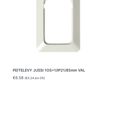
PEITELEVY JUSSI 1OS+1/IP21/85mm VAL
€
6.58
(
€
5.24
alv 0%)