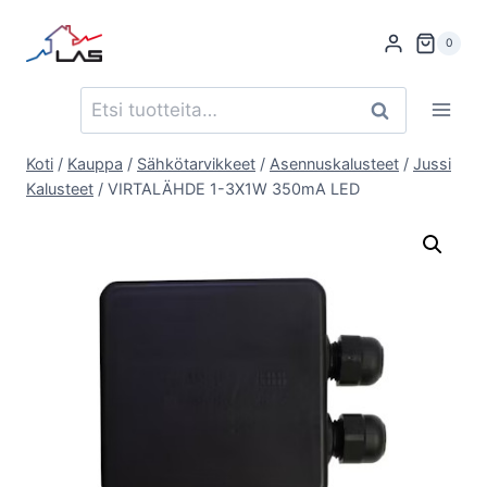
Siirry
sisältöön
0
Etsi:
Haku
Koti
/
Kauppa
/
Sähkötarvikkeet
/
Asennuskalusteet
/
Jussi
Kalusteet
/
VIRTALÄHDE 1-3X1W 350mA LED