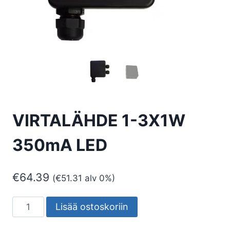
VIRTALÄHDE 1-3X1W
350mA LED
€
64.39
(
€
51.31
alv 0%)
VIRTALÄHDE
Lisää ostoskoriin
1-