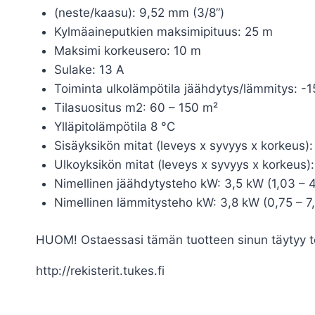
(neste/kaasu): 9,52 mm (3/8”)
Kylmäaineputkien maksimipituus: 25 m
Maksimi korkeusero: 10 m
Sulake: 13 A
Toiminta ulkolämpötila jäähdytys/lämmitys: 
Tilasuositus m2: 60 – 150 m²
Ylläpitolämpötila 8 °C
Sisäyksikön mitat (leveys x syvyys x korkeus
Ulkoyksikön mitat (leveys x syvyys x korkeus
Nimellinen jäähdytysteho kW: 3,5 kW (1,03 – 4
Nimellinen lämmitysteho kW: 3,8 kW (0,75 – 7,
HUOM! Ostaessasi tämän tuotteen sinun täytyy to
http://rekisterit.tukes.fi