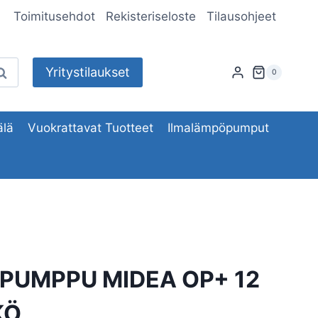
Toimitusehdot
Rekisteriseloste
Tilausohjeet
Yritystilaukset
aku
0
lä
Vuokrattavat Tuotteet
Ilmalämpöpumput
PUMPPU MIDEA OP+ 12
KÖ