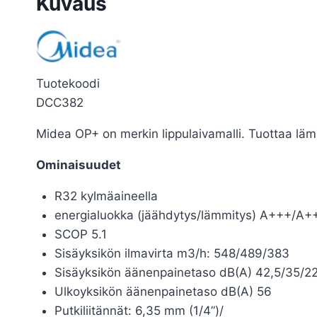
Kuvaus
Tuotekoodi
DCC382
Midea OP+ on merkin lippulaivamalli. Tuottaa läm
Ominaisuudet
R32 kylmäaineella
energialuokka (jäähdytys/lämmitys) A+++/A+
SCOP 5.1
Sisäyksikön ilmavirta m3/h: 548/489/383
Sisäyksikön äänenpainetaso dB(A) 42,5/35/2
Ulkoyksikön äänenpainetaso dB(A) 56
Putkiliitännät: 6,35 mm (1/4”)/