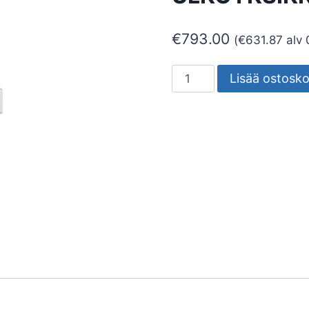
€
793.00
(
€
631.87
alv 
ILMALÄMPÖPUMPPU
Lisää ostosko
MIDEA
OP+
12
ULKOYKSIKKÖ
määrä