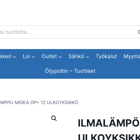
i:
H
akeri
Lvi
Outlet
Sähkö
Työkalut
Myymä
Öljypoltin – Tuotteet
MPPU MIDEA OP+ 12 ULKOYKSIKKÖ
ILMALÄMPÖ
ULKOYKSIK