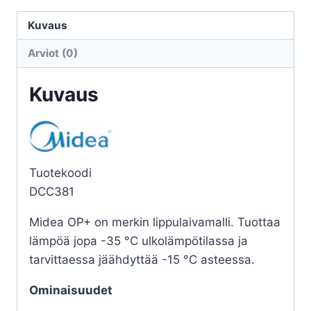
OP+
12
Kuvaus
SISÄYKSIKKÖ
Arviot (0)
määrä
Kuvaus
Tuotekoodi
DCC381
Midea OP+ on merkin lippulaivamalli. Tuottaa
lämpöä jopa -35 °C ulkolämpötilassa ja
tarvittaessa jäähdyttää -15 °C asteessa.
Ominaisuudet