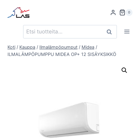
Siirry
sisältöön
0
Etsi:
Haku
Koti
/
Kauppa
/
Ilmalämpöpumput
/
Midea
/
ILMALÄMPÖPUMPPU MIDEA OP+ 12 SISÄYKSIKKÖ