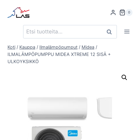
Siirry
sisältöön
0
Etsi:
Haku
Koti
/
Kauppa
/
Ilmalämpöpumput
/
Midea
/
ILMALÄMPÖPUMPPU MIDEA XTREME 12 SISÄ +
ULKOYKSIKKÖ