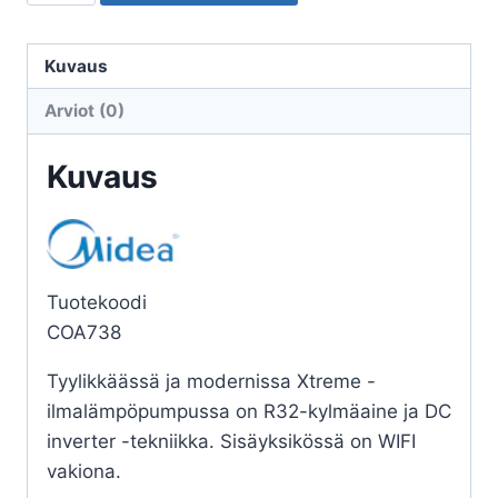
MIDEA
XTREME
12
Kuvaus
SISÄ
Arviot (0)
+
ULKOYKSIKKÖ
Kuvaus
määrä
Tuotekoodi
COA738
Tyylikkäässä ja modernissa Xtreme -
ilmalämpöpumpussa on R32-kylmäaine ja DC
inverter -tekniikka. Sisäyksikössä on WIFI
vakiona.