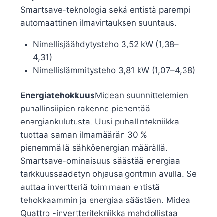
Smartsave-teknologia sekä entistä parempi
automaattinen ilmavirtauksen suuntaus.
Nimellisjäähdytysteho 3,52 kW (1,38–
4,31)
Nimellislämmitysteho 3,81 kW (1,07–4,38)
Energiatehokkuus
Midean suunnittelemien
puhallinsiipien rakenne pienentää
energiankulutusta. Uusi puhallintekniikka
tuottaa saman ilmamäärän 30 %
pienemmällä sähköenergian määrällä.
Smartsave-ominaisuus säästää energiaa
tarkkuussäädetyn ohjausalgoritmin avulla. Se
auttaa invertteriä toimimaan entistä
tehokkaammin ja energiaa säästäen. Midea
Quattro -invertteritekniikka mahdollistaa