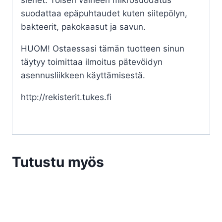
sienet. Toisen vaiheen mikrosuodatus
suodattaa epäpuhtaudet kuten siitepölyn,
bakteerit, pakokaasut ja savun.
HUOM! Ostaessasi tämän tuotteen sinun
täytyy toimittaa ilmoitus pätevöidyn
asennusliikkeen käyttämisestä.
http://rekisterit.tukes.fi
Tutustu myös