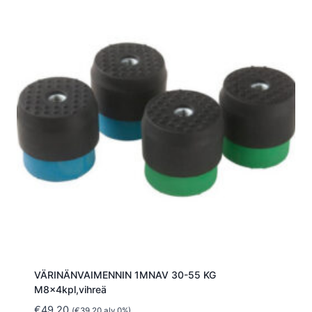
VÄRINÄNVAIMENNIN 1MNAV 30-55 KG
M8x4kpl,vihreä
€
49.20
(
€
39.20
alv 0%)