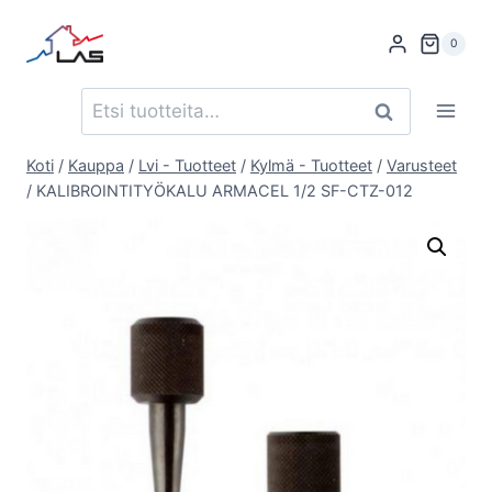
Siirry
sisältöön
0
Etsi:
Haku
Koti
/
Kauppa
/
Lvi - Tuotteet
/
Kylmä - Tuotteet
/
Varusteet
/
KALIBROINTITYÖKALU ARMACEL 1/2 SF-CTZ-012