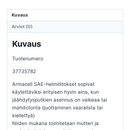
1/2
SF-
Kuvaus
CTZ-
Arviot (0)
012
määrä
Kuvaus
Tuotenumero
37735782
Armacell SAE-helmiliitokset sopivat
käytettäviksi erityisen hyvin aina, kun
jäähdytysputkien asennus on vaikeaa tai
mahdotonta (juottaminen vaaralista tai
kiellettyä)
Niiden mukana toimitetaan mutteri ja