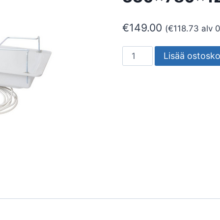
€
149.00
(
€
118.73
alv 
TIPPA-
Lisää ostosko
ALLAS
ILMALÄMPÖPUMPULLE
330x780x125
mm
määrä