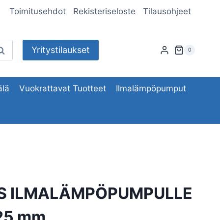
Toimitusehdot
Rekisteriseloste
Tilausohjeet
Yritystilaukset
aku
0
lä
Vuokrattavat Tuotteet
Ilmalämpöpumput
AS ILMALÄMPÖPUMPULLE
25 mm