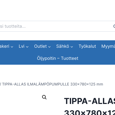
i:
H
akeri
Lvi
Outlet
Sähkö
Työkalut
Myymä
Öljypoltin – Tuotteet
/
TIPPA-ALLAS ILMALÄMPÖPUMPULLE 330x780x125 mm
TIPPA-ALL
330x780x1