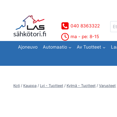
Siirry
sisältöön
Ets
040 8363322
sähkötori.fi
ma - pe: 8-15
Ajoneuvo
Automaatio
Av Tuotteet
La
Koti
/
Kauppa
/
Lvi - Tuotteet
/
Kylmä - Tuotteet
/
Varusteet