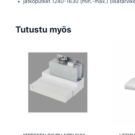
jatkoputket 1240-1630 (min.-max.) (lisätarvik
Tutustu myös