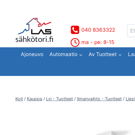
Siirry
sisältöön
Ets
040 8363322
sähkötori.fi
ma - pe: 8-15
Ajoneuvo
Automaatio
Av Tuotteet
La
Koti
/
Kauppa
/
Lvi - Tuotteet
/
Ilmanvaihto - Tuotteet
/
Lies