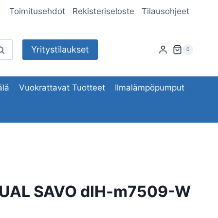
Toimitusehdot
Rekisteriseloste
Tilausohjeet
Yritystilaukset
aku
0
lä
Vuokrattavat Tuotteet
Ilmalämpöpumput
DUAL SAVO dIH-m7509-W