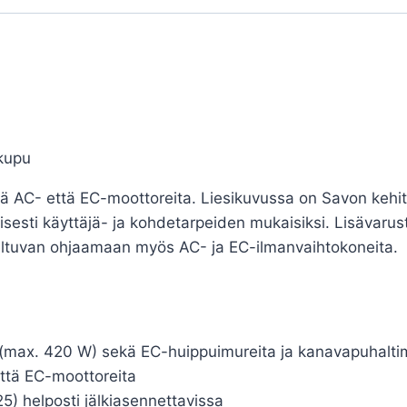
kupu
 AC- että EC-moottoreita. Liesikuvussa on Savon kehit
isesti käyttäjä- ja kohdetarpeiden mukaisiksi. Lisävar
veltuvan ohjaamaan myös AC- ja EC-ilmanvaihtokoneita.
 (max. 420 W) sekä EC-huippuimureita ja kanavapuhalti
ttä EC-moottoreita
25) helposti jälkiasennettavissa