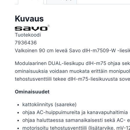
Kuvaus
Tuotekoodi
7936436
Valkoinen 90 cm leveä Savo dIH-m7509-W -liesi
Modulaarinen DUAL-liesikupu dIH-m75 ohjaa sekä
ominaisuuksia voidaan muokata erittäin monipuol
tehostusventtiili tekee dIH-m75-liesikuvusta so
Ominaisuudet
kattokiinnitys (saareke)
ohjaa AC-huippuimureita ja kanavapuhaltimia
ohjaa haluttaessa samanaikaisesti sekä AC- e
motorisoitu tehostusventtiili (lisätarvike, mV-1