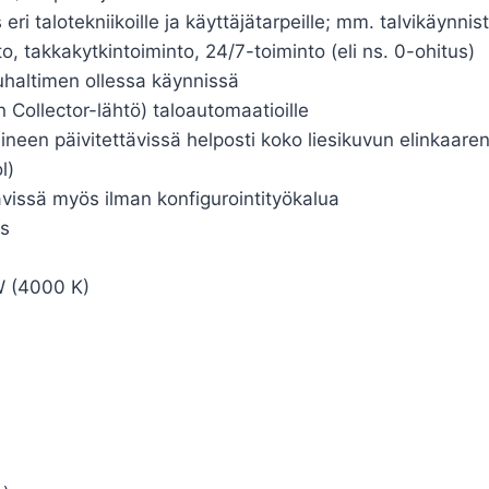
i talotekniikoille ja käyttäjätarpeille; mm. talvikäynnist
 takkakytkintoiminto, 24/7-toiminto (eli ns. 0-ohitus)
puhaltimen ollessa käynnissä
Collector-lähtö) taloautomaatioille
neen päivitettävissä helposti koko liesikuvun elinkaaren
l)
ävissä myös ilman konfigurointityökalua
us
 W (4000 K)