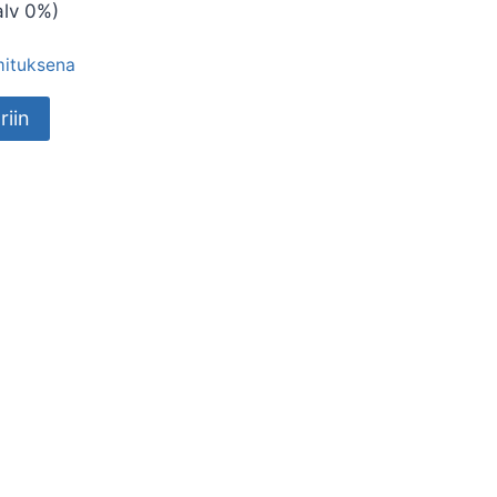
lv 0%)
imituksena
riin