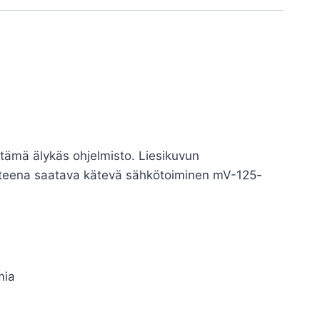
tämä älykäs ohjelmisto. Liesikuvun
usteena saatava kätevä sähkötoiminen mV-125-
mia