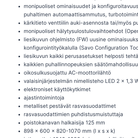
monipuoliset ominaisuudet ja konfiguroitavuus er
puhaltimen automaattisammutus, turbotoiminto,
kärkitieto venttiilin auki-asennosta tai/myös 
monipuoliset hälytysulostulovaihtoehdot (Open 
liesikuvun ohjelmisto (FW) uusine ominaisuuksi
konfigurointityökalulla (Savo Configuration Too
liesikuvun kaikki perusasetukset helposti teht
kaikkien puhallinnopeuksien säätömahdollisu
oikosulkusuojattu AC-moottorilähtö
valaisinjärjestelmän nimellisteho LED 2 x 1,3
elektroniset käyttökytkimet
ajastintoimintoja
metalliset pestävät rasvasuodattimet
rasvasuodattimien puhdistusmuistuttaja
poistokanavan halkaisija 125 mm
898 x 600 x 820-1070 mm (l x s x k)