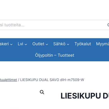
i:
H
akeri
Lvi
Outlet
Sähkö
Työkalut
Myymä
Öljypoltin – Tuotteet
ituulettimet
/
LIESIKUPU DUAL SAVO dIH-m7509-W
LIESIKUPU 