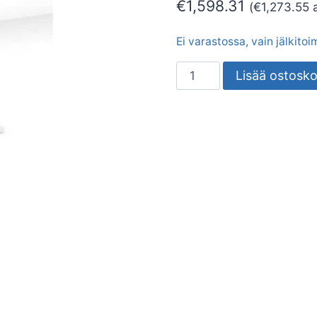
€
1,598.31
(
€
1,273.55
a
Ei varastossa, vain jälkito
LIESIKUPU
Lisää ostosko
DUAL
SAVO
dIH-
m7509-
W
määrä