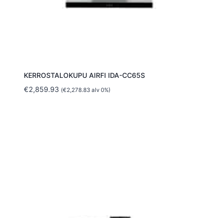
KERROSTALOKUPU AIRFI IDA-CC65S
€
2,859.93
(
€
2,278.83
alv 0%)