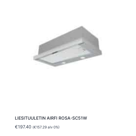
LIESITUULETIN AIRFI ROSA-SC51W
€
197.40
(
€
157.29
alv 0%)