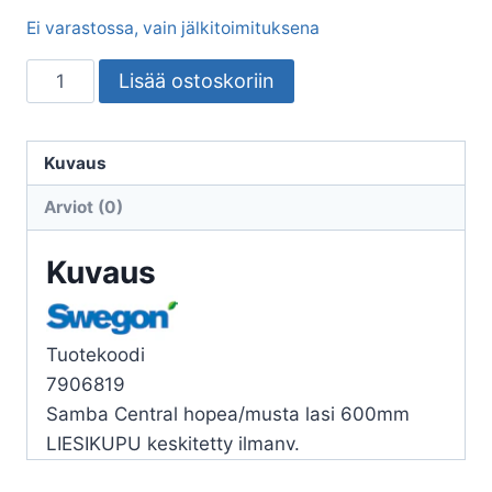
Ei varastossa, vain jälkitoimituksena
LIESIKUPU
Lisää ostoskoriin
SWEGONCASA
SAMBA
CENTRAL
Kuvaus
HOPEA/MUSTA
Arviot (0)
600
määrä
Kuvaus
Tuotekoodi
7906819
Samba Central hopea/musta lasi 600mm
LIESIKUPU keskitetty ilmanv.