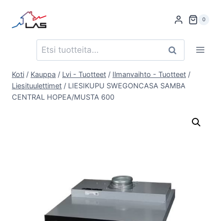
Siirry
sisältöön
0
Etsi:
Haku
Koti
/
Kauppa
/
Lvi - Tuotteet
/
Ilmanvaihto - Tuotteet
/
Liesituulettimet
/
LIESIKUPU SWEGONCASA SAMBA
CENTRAL HOPEA/MUSTA 600