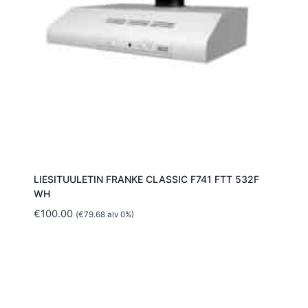
LIESITUULETIN FRANKE CLASSIC F741 FTT 532F
WH
€
100.00
(
€
79.68
alv 0%)