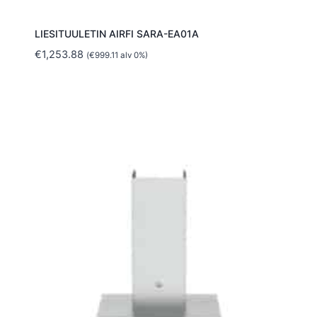
LIESITUULETIN AIRFI SARA-EA01A
€
1,253.88
(
€
999.11
alv 0%)