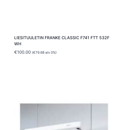
LIESITUULETIN FRANKE CLASSIC F741 FTT 532F
WH
€
100.00
(
€
79.68
alv 0%)