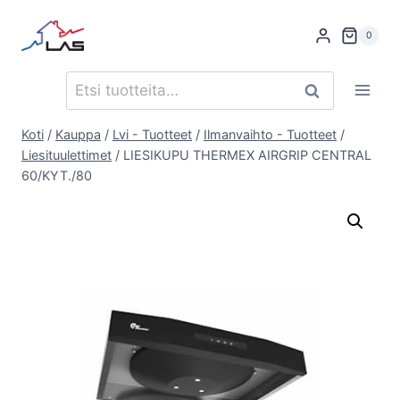
Siirry
sisältöön
0
Etsi:
Haku
Koti
/
Kauppa
/
Lvi - Tuotteet
/
Ilmanvaihto - Tuotteet
/
Liesituulettimet
/
LIESIKUPU THERMEX AIRGRIP CENTRAL
60/KYT./80