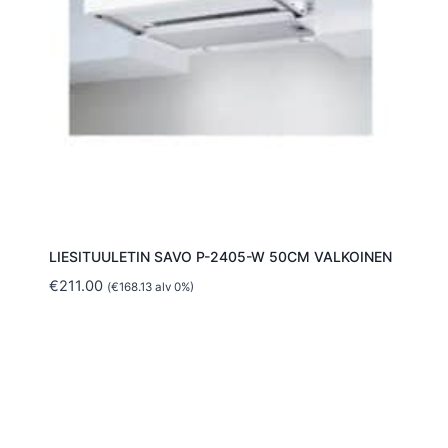
LIESITUULETIN SAVO P-2405-W 50CM VALKOINEN
€
211.00
(
€
168.13
alv 0%)