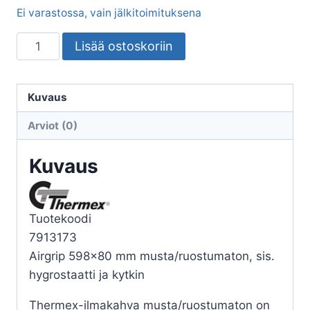
Ei varastossa, vain jälkitoimituksena
LIESIKUPU
Lisää ostoskoriin
THERMEX
AIRGRIP
CENTRAL
Kuvaus
60/KYT./80
Arviot (0)
määrä
Kuvaus
Tuotekoodi
7913173
Airgrip 598×80 mm musta/ruostumaton, sis.
hygrostaatti ja kytkin
Thermex-ilmakahva musta/ruostumaton on