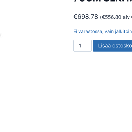
€
698.78
(
€
556.80
alv
Ei varastossa, vain jälkito
LIESIKUPU
Lisää ostosko
THERMEX
DECOR
787
B
70CM
ULK.
MOOT.
määrä