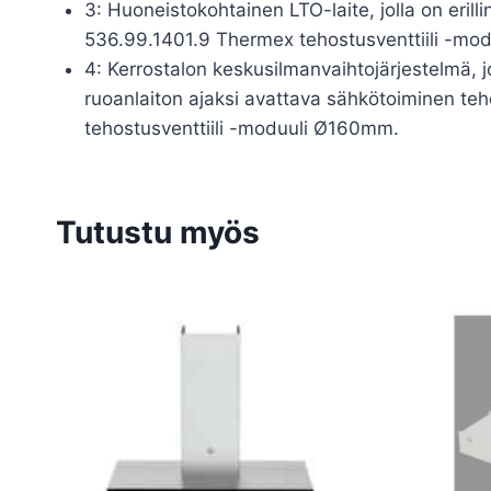
3: Huoneistokohtainen LTO-laite, jolla on erill
536.99.1401.9 Thermex tehostusventtiili -mo
4: Kerrostalon keskusilmanvaihtojärjestelmä, j
ruoanlaiton ajaksi avattava sähkötoiminen te
tehostusventtiili -moduuli Ø160mm.
Tutustu myös