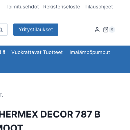
Toimitusehdot
Rekisteriseloste
Tilausohjeet
Yritystilaukset
aku
0
lä
Vuokrattavat Tuotteet
Ilmalämpöpumput
T.
THERMEX DECOR 787 B
MOOT.