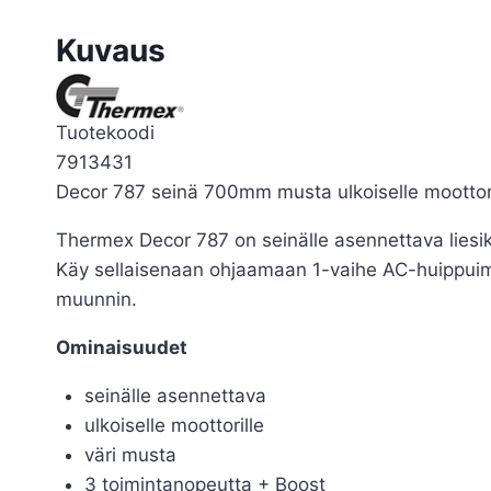
Kuvaus
Tuotekoodi
7913431
Decor 787 seinä 700mm musta ulkoiselle moottori
Thermex Decor 787 on seinälle asennettava liesiku
Käy sellaisenaan ohjaamaan 1-vaihe AC-huippuimur
muunnin.
Ominaisuudet
seinälle asennettava
ulkoiselle moottorille
väri musta
3 toimintanopeutta + Boost