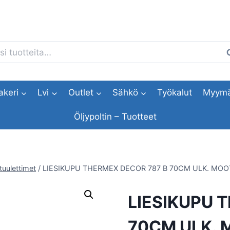
i:
H
akeri
Lvi
Outlet
Sähkö
Työkalut
Myymä
Öljypoltin – Tuotteet
ituulettimet
/
LIESIKUPU THERMEX DECOR 787 B 70CM ULK. MOO
LIESIKUPU 
70CM ULK. 