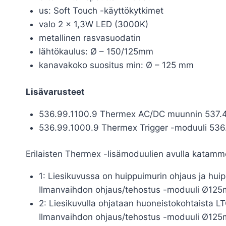
us: Soft Touch -käyttökytkimet
valo 2 x 1,3W LED (3000K)
metallinen rasvasuodatin
lähtökaulus: Ø – 150/125mm
kanavakoko suositus min: Ø – 125 mm
Lisävarusteet
536.99.1100.9 Thermex AC/DC muunnin 537.4
536.99.1000.9 Thermex Trigger -moduuli 536.9
Erilaisten Thermex -lisämoduulien avulla katamme
1: Liesikuvussa on huippuimurin ohjaus ja hui
Ilmanvaihdon ohjaus/tehostus -moduuli Ø12
2: Liesikuvulla ohjataan huoneistokohtaista L
Ilmanvaihdon ohjaus/tehostus -moduuli Ø12