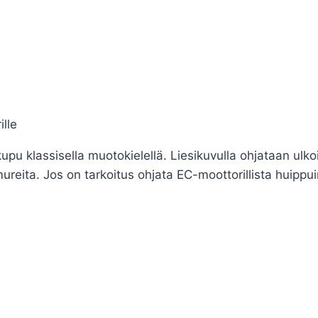
lle
pu klassisella muotokielellä. Liesikuvulla ohjataan ulko
eita. Jos on tarkoitus ohjata EC-moottorillista huippu