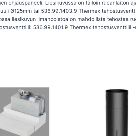
inen ohjauspaneeli. Liesikuvussa on tällöin ruoanlaiton a
duuli Ø125mm tai 536.99.1403.9 Thermex tehostusventt
ossa liesikuvun ilmanpoistoa on mahdollista tehostaa ruo
hostusventtiili: 536.99.1401.9 Thermex tehostusventtii