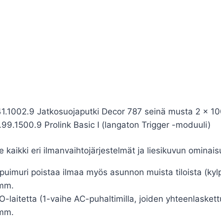
1.1002.9 Jatkosuojaputki Decor 787 seinä musta 2 x 
9.1500.9 Prolink Basic I (langaton Trigger -moduuli)
 kaikki eri ilmanvaihtojärjestelmät ja liesikuvun ominai
ppuimuri poistaa ilmaa myös asunnon muista tiloista (k
5mm.
TO-laitetta (1-vaihe AC-puhaltimilla, joiden yhteenlas
5mm.