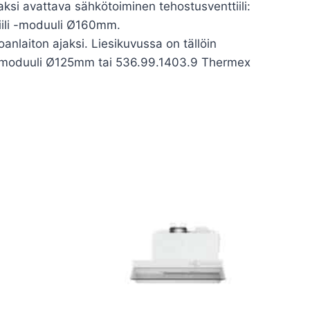
jaksi avattava sähkötoiminen tehostusventtiili:
iili -moduuli Ø160mm.
anlaiton ajaksi. Liesikuvussa on tällöin
li -moduuli Ø125mm tai 536.99.1403.9 Thermex