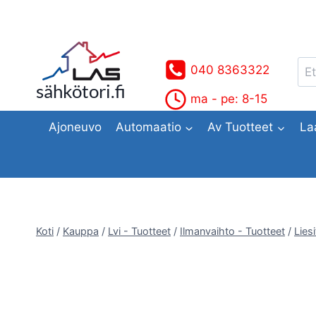
Siirry
sisältöön
Ets
040 8363322
sähkötori.fi
ma - pe: 8-15
Ajoneuvo
Automaatio
Av Tuotteet
La
Koti
/
Kauppa
/
Lvi - Tuotteet
/
Ilmanvaihto - Tuotteet
/
Lies