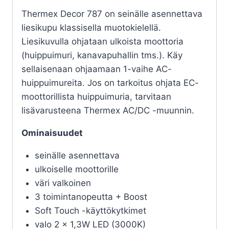
Thermex Decor 787 on seinälle asennettava
liesikupu klassisella muotokielellä.
Liesikuvulla ohjataan ulkoista moottoria
(huippuimuri, kanavapuhallin tms.). Käy
sellaisenaan ohjaamaan 1-vaihe AC-
huippuimureita. Jos on tarkoitus ohjata EC-
moottorillista huippuimuria, tarvitaan
lisävarusteena Thermex AC/DC -muunnin.
Ominaisuudet
seinälle asennettava
ulkoiselle moottorille
väri valkoinen
3 toimintanopeutta + Boost
Soft Touch -käyttökytkimet
valo 2 x 1,3W LED (3000K)