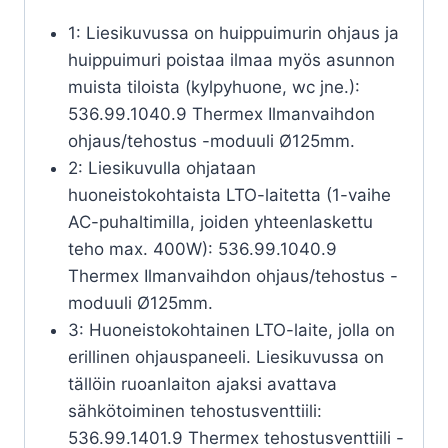
1: Liesikuvussa on huippuimurin ohjaus ja
huippuimuri poistaa ilmaa myös asunnon
muista tiloista (kylpyhuone, wc jne.):
536.99.1040.9 Thermex Ilmanvaihdon
ohjaus/tehostus -moduuli Ø125mm.
2: Liesikuvulla ohjataan
huoneistokohtaista LTO-laitetta (1-vaihe
AC-puhaltimilla, joiden yhteenlaskettu
teho max. 400W): 536.99.1040.9
Thermex Ilmanvaihdon ohjaus/tehostus -
moduuli Ø125mm.
3: Huoneistokohtainen LTO-laite, jolla on
erillinen ohjauspaneeli. Liesikuvussa on
tällöin ruoanlaiton ajaksi avattava
sähkötoiminen tehostusventtiili:
536.99.1401.9 Thermex tehostusventtiili -