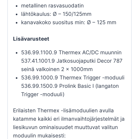
metallinen rasvasuodatin
lähtökaulus: Ø – 150/125mm
kanavakoko suositus min: Ø – 125 mm
Lisävarusteet
536.99.1100.9 Thermex AC/DC muunnin
537.41.1001.9 Jatkosuojaputki Decor 787
seinä valkoinen 2 x 1000mm
536.99.1000.9 Thermex Trigger -moduuli
536.99.1500.9 Prolink Basic I (langaton
Trigger -moduuli)
Erilaisten Thermex -lisämoduulien avulla
katamme kaikki eri ilmanvaihtojärjestelmät ja
liesikuvun ominaisuudet muuttuvat valitun
moduulin mukaisesti: