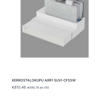
KERROSTALOKUPU AIRFI SUVI-CF55W
€
810.46
(
€
645.78
alv 0%)