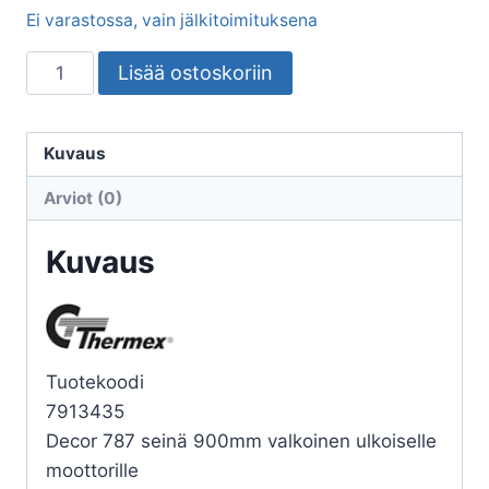
Ei varastossa, vain jälkitoimituksena
LIESIKUPU
Lisää ostoskoriin
THERMEX
DECOR
787
Kuvaus
W
Arviot (0)
90CM
ULK.
Kuvaus
MOOT.
määrä
Tuotekoodi
7913435
Decor 787 seinä 900mm valkoinen ulkoiselle
moottorille