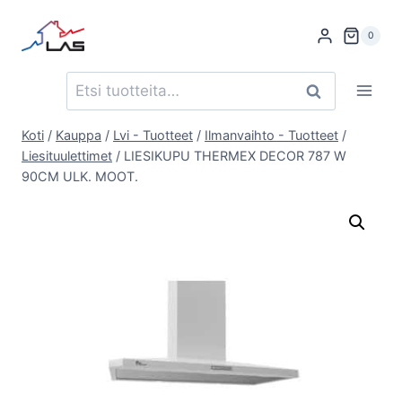
Siirry
sisältöön
0
Etsi:
Haku
Koti
/
Kauppa
/
Lvi - Tuotteet
/
Ilmanvaihto - Tuotteet
/
Liesituulettimet
/
LIESIKUPU THERMEX DECOR 787 W
90CM ULK. MOOT.