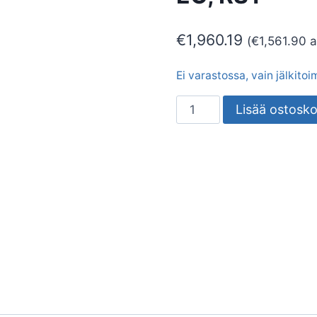
€
1,960.19
(
€
1,561.90
a
Ei varastossa, vain jälkito
LIESITUULETIN
Lisää ostosko
LAPETEK
POLLO-
V
X2
EC,
RST
määrä