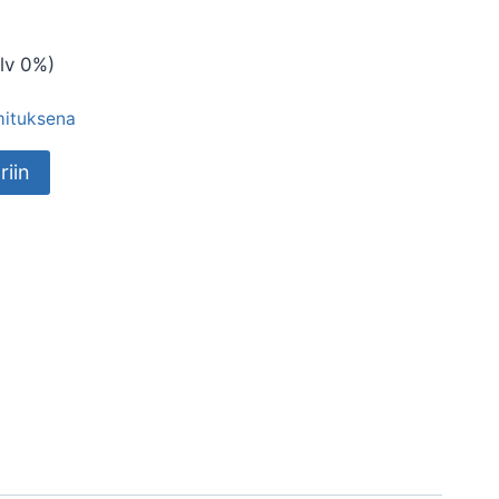
lv 0%)
imituksena
riin