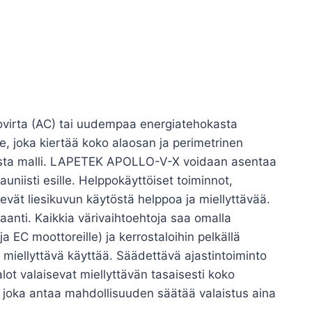
tovirta (AC) tai uudempaa energiatehokasta
ue, joka kiertää koko alaosan ja perimetrinen
musta malli. LAPETEK APOLLO-V-X voidaan asentaa
niisti esille. Helppokäyttöiset toiminnot,
evät liesikuvun käytöstä helppoa ja miellyttävää.
anti. Kaikkia värivaihtoehtoja saa omalla
a EC moottoreille) ja kerrostaloihin pelkällä
n miellyttävä käyttää. Säädettävä ajastintoiminto
lot valaisevat miellyttävän tasaisesti koko
, joka antaa mahdollisuuden säätää valaistus aina