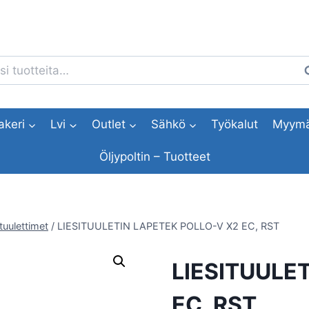
i:
H
akeri
Lvi
Outlet
Sähkö
Työkalut
Myymä
Öljypoltin – Tuotteet
ituulettimet
/
LIESITUULETIN LAPETEK POLLO-V X2 EC, RST
LIESITUULE
EC, RST