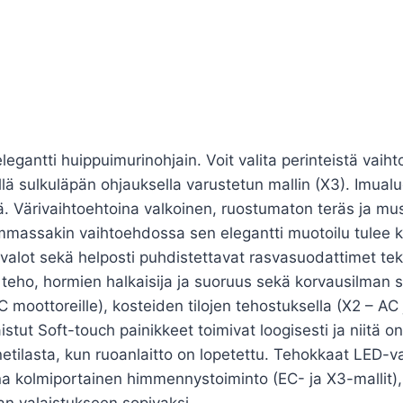
antti huippuimurinohjain. Voit valita perinteistä vaih
llä sulkuläpän ohjauksella varustetun mallin (X3). Imual
tä. Värivaihtoehtoina valkoinen, ruostumaton teräs ja 
massakin vaihtoehdossa sen elegantti muotoilu tulee kau
valot sekä helposti puhdistettavat rasvasuodattimet tek
teho, hormien halkaisija ja suoruus sekä korvausilman sa
 moottoreille), kosteiden tilojen tehostuksella (X2 – AC j
istut Soft-touch painikkeet toimivat loogisesti ja niitä o
etilasta, kun ruoanlaitto on lopetettu. Tehokkaat LED-va
ona kolmiportainen himmennystoiminto (EC- ja X3-mallit)
n valaistukseen sopivaksi.