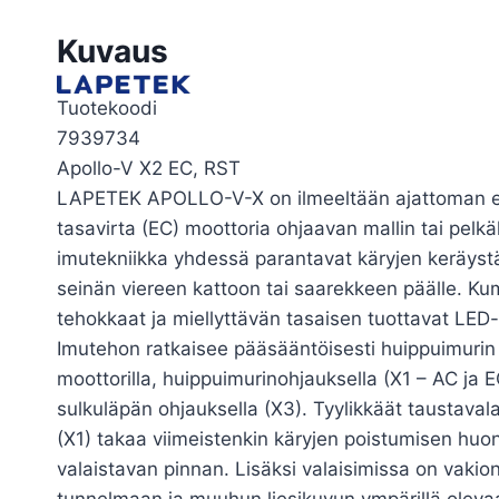
Kuvaus
Tuotekoodi
7939734
Apollo-V X2 EC, RST
LAPETEK APOLLO-V-X on ilmeeltään ajattoman eleg
tasavirta (EC) moottoria ohjaavan mallin tai pelkä
imutekniikka yhdessä parantavat käryjen keräys
seinän viereen kattoon tai saarekkeen päälle. Kum
tehokkaat ja miellyttävän tasaisen tuottavat LED-
Imutehon ratkaisee pääsääntöisesti huippuimurin 
moottorilla, huippuimurinohjauksella (X1 – AC ja EC
sulkuläpän ohjauksella (X3). Tyylikkäät taustavala
(X1) takaa viimeistenkin käryjen poistumisen huon
valaistavan pinnan. Lisäksi valaisimissa on vaki
tunnelmaan ja muuhun liesikuvun ympärillä olevaa