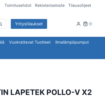
Toimitusehdot
Rekisteriseloste
Tilausohjeet
Yritystilaukset
aku
0
lä
Vuokrattavat Tuotteet
Ilmalämpöpumput
TIN LAPETEK POLLO-V X2