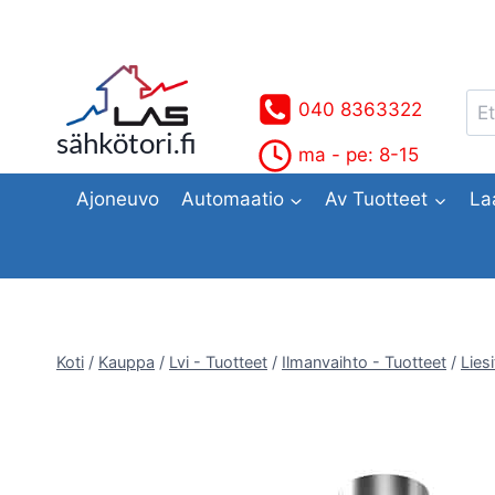
Siirry
sisältöön
Ets
040 8363322
sähkötori.fi
ma - pe: 8-15
Ajoneuvo
Automaatio
Av Tuotteet
La
Koti
/
Kauppa
/
Lvi - Tuotteet
/
Ilmanvaihto - Tuotteet
/
Lies