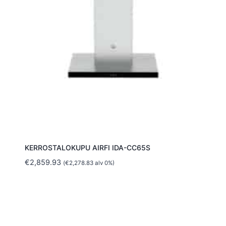
KERROSTALOKUPU AIRFI IDA-CC65S
€
2,859.93
(
€
2,278.83
alv 0%)