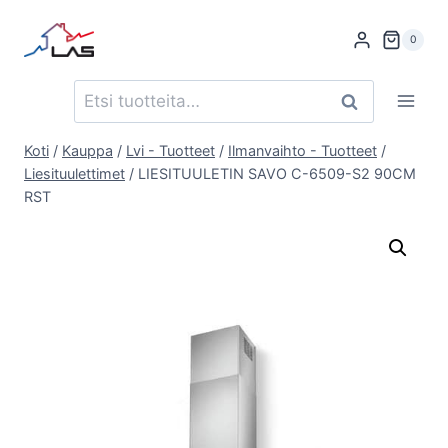
Siirry
sisältöön
0
Etsi:
Haku
Koti
/
Kauppa
/
Lvi - Tuotteet
/
Ilmanvaihto - Tuotteet
/
Liesituulettimet
/
LIESITUULETIN SAVO C-6509-S2 90CM
RST