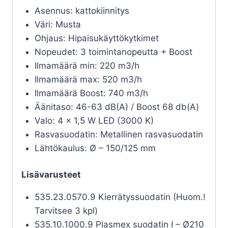
Asennus: kattokiinnitys
Väri: Musta
Ohjaus: Hipaisukäyttökytkimet
Nopeudet: 3 toimintanopeutta + Boost
Ilmamäärä min: 220 m3/h
Ilmamäärä max: 520 m3/h
Ilmamäärä Boost: 740 m3/h
Äänitaso: 46-63 dB(A) / Boost 68 db(A)
Valo: 4 x 1,5 W LED (3000 K)
Rasvasuodatin: Metallinen rasvasuodatin
Lähtökaulus: Ø – 150/125 mm
Lisävarusteet
535.23.0570.9 Kierrätyssuodatin (Huom.!
Tarvitsee 3 kpl)
535.10.1000.9 Plasmex suodatin I – Ø210