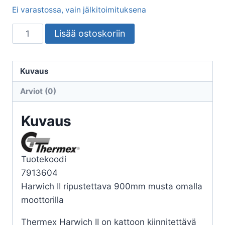
Ei varastossa, vain jälkitoimituksena
LIESITUULETIN
Lisää ostoskoriin
THERMEX
HARWICH
II
Kuvaus
90
Arviot (0)
B
FH
Kuvaus
SIS.
MOOT.
määrä
Tuotekoodi
7913604
Harwich II ripustettava 900mm musta omalla
moottorilla
Thermex Harwich II on kattoon kiinnitettävä