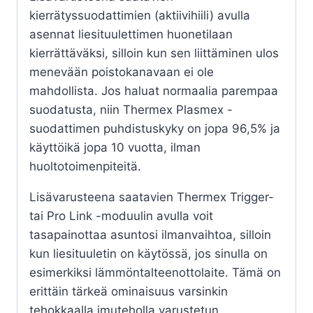
kierrätyssuodattimien (aktiivihiili) avulla
asennat liesituulettimen huonetilaan
kierrättäväksi, silloin kun sen liittäminen ulos
menevään poistokanavaan ei ole
mahdollista. Jos haluat normaalia parempaa
suodatusta, niin Thermex Plasmex -
suodattimen puhdistuskyky on jopa 96,5% ja
käyttöikä jopa 10 vuotta, ilman
huoltotoimenpiteitä.
Lisävarusteena saatavien Thermex Trigger-
tai Pro Link -moduulin avulla voit
tasapainottaa asuntosi ilmanvaihtoa, silloin
kun liesituuletin on käytössä, jos sinulla on
esimerkiksi lämmöntalteenottolaite. Tämä on
erittäin tärkeä ominaisuus varsinkin
tehokkaalla imuteholla varustetun