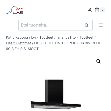
Siirry
sisältöön
0
Etsi:
Haku
Koti
/
Kauppa
/
Lvi - Tuotteet
/
Ilmanvaihto - Tuotteet
/
Liesituulettimet
/
LIESITUULETIN THERMEX HARWICH II
90 B FH SIS. MOOT.