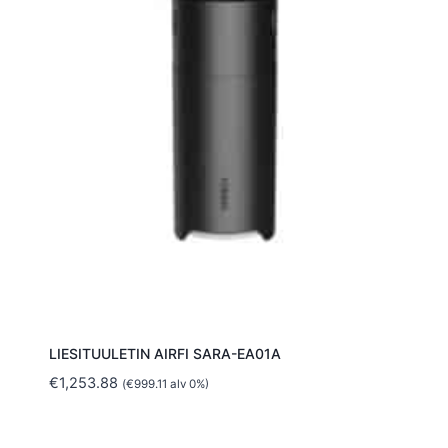
LIESITUULETIN AIRFI SARA-EA01A
€
1,253.88
(
€
999.11
alv 0%)