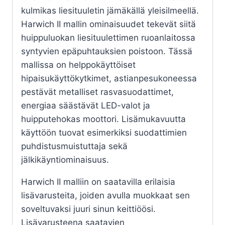
kulmikas liesituuletin jämäkällä yleisilmeellä.
Harwich II mallin ominaisuudet tekevät siitä
huippuluokan liesituulettimen ruoanlaitossa
syntyvien epäpuhtauksien poistoon. Tässä
mallissa on helppokäyttöiset
hipaisukäyttökytkimet, astianpesukoneessa
pestävät metalliset rasvasuodattimet,
energiaa säästävät LED-valot ja
huipputehokas moottori. Lisämukavuutta
käyttöön tuovat esimerkiksi suodattimien
puhdistusmuistuttaja sekä
jälkikäyntiominaisuus.
Harwich II malliin on saatavilla erilaisia
lisävarusteita, joiden avulla muokkaat sen
soveltuvaksi juuri sinun keittiöösi.
Lisävarusteena saatavien