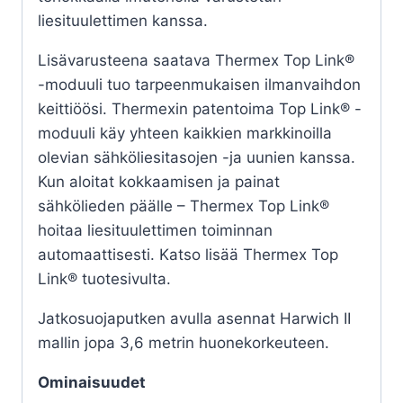
liesituulettimen kanssa.
Lisävarusteena saatava Thermex Top Link®
-moduuli tuo tarpeenmukaisen ilmanvaihdon
keittiöösi. Thermexin patentoima Top Link® -
moduuli käy yhteen kaikkien markkinoilla
olevian sähköliesitasojen -ja uunien kanssa.
Kun aloitat kokkaamisen ja painat
sähkölieden päälle – Thermex Top Link®
hoitaa liesituulettimen toiminnan
automaattisesti. Katso lisää Thermex Top
Link® tuotesivulta.
Jatkosuojaputken avulla asennat Harwich II
mallin jopa 3,6 metrin huonekorkeuteen.
Ominaisuudet