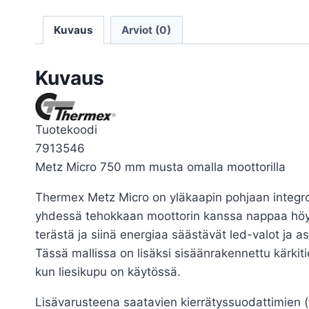
Kuvaus
Arviot (0)
Kuvaus
Tuotekoodi
7913546
Metz Micro 750 mm musta omalla moottorilla
Thermex Metz Micro on yläkaapin pohjaan integroi
yhdessä tehokkaan moottorin kanssa nappaa höyryt
terästä ja siinä energiaa säästävät led-valot ja
Tässä mallissa on lisäksi sisäänrakennettu kärkitie
kun liesikupu on käytössä.
Lisävarusteena saatavien kierrätyssuodattimien (akt