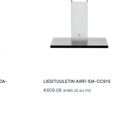
DA-
LIESITUULETIN AIRFI IDA-CC91S
€
609.08
(
€
485.32
alv 0%)