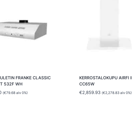
UULETIN FRANKE CLASSIC
KERROSTALOKUPU AIRFI I
TT 532F WH
CC65W
0
€
2,859.93
(
€
79.68
alv 0%)
(
€
2,278.83
alv 0%)