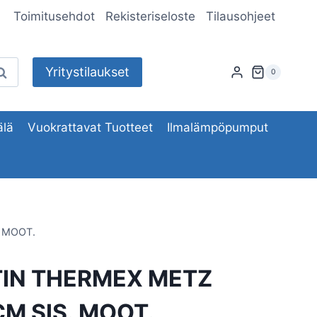
Toimitusehdot
Rekisteriseloste
Tilausohjeet
Yritystilaukset
aku
0
lä
Vuokrattavat Tuotteet
Ilmalämpöpumput
. MOOT.
TIN THERMEX METZ
CM SIS. MOOT.