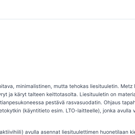
tava, minimalistinen, mutta tehokas liesituuletin. Metz 
 ja käryt talteen keittotasolta. Liesituuletin on mater
 astianpesukoneessa pestävä rasvasuodatin. Ohjaus tapa
tokytkin (käyntitieto esim. LTO-laitteelle), jonka avulla 
iivihiili) avulla asennat liesituulettimen huonetilaan kie