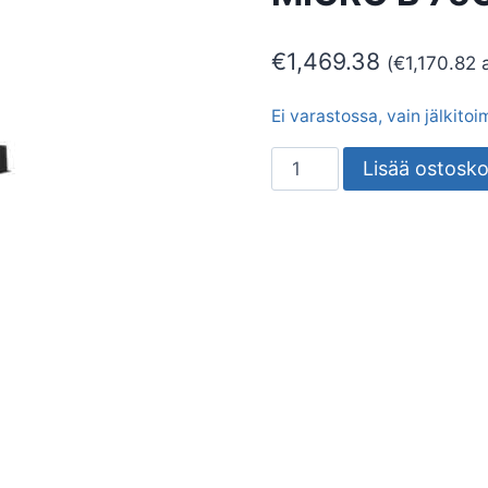
€
1,469.38
(
€
1,170.82
a
Ei varastossa, vain jälkito
LIESITUULETIN
Lisää ostosko
THERMEX
METZ
MICRO
B
75CM
SIS.
MOOT.
määrä