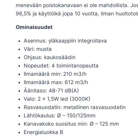
menevään poistokanavaan ei ole mahdollista. Jo
96,5% ja käyttöikä jopa 10 vuotta, ilman huoltotoi
Ominaisuudet
Asennus: yläkaappiin integroitava
Väri: musta
Ohjaus: kaukosäädin
Nopeudet: 4 toimintanopeutta
Ilmamäärä min: 210 m3/h
Ilmamäärä max: 612 m3/h
Äänitaso: 48-71 dB(A)
Valo: 2 x 1,5W led (3000K)
Rasvasuodatin: metallinen rasvasuodatin
Lähtökaulus: Ø – 150/125mm
Kanavakoko suositus min: Ø – 125 mm
Energialuokka B