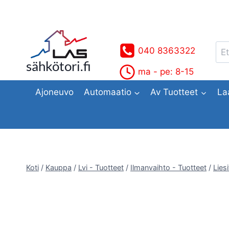
Siirry
sisältöön
Ets
040 8363322
sähkötori.fi
ma - pe: 8-15
Ajoneuvo
Automaatio
Av Tuotteet
La
Koti
/
Kauppa
/
Lvi - Tuotteet
/
Ilmanvaihto - Tuotteet
/
Lies