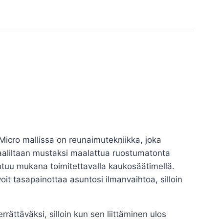
Micro mallissa on reunaimutekniikka, joka
iaaliltaan mustaksi maalattua ruostumatonta
htuu mukana toimitettavalla kaukosäätimellä.
voit tasapainottaa asuntosi ilmanvaihtoa, silloin
rrättäväksi, silloin kun sen liittäminen ulos