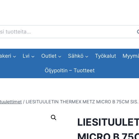
i:
H
akeri
Lvi
Outlet
Sähkö
Työkalut
Myymä
Öljypoltin – Tuotteet
ituulettimet
/
LIESITUULETIN THERMEX METZ MICRO B 75CM SIS
LIESITUULE
MICRO B 75