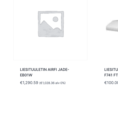
LIESITUULETIN AIRFI JADE-
LIESIT
EB01W
F741 F
€
1,290.59
€
100.0
(
€
1,028.36
alv 0%)