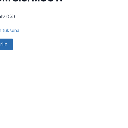
lv 0%)
imituksena
riin