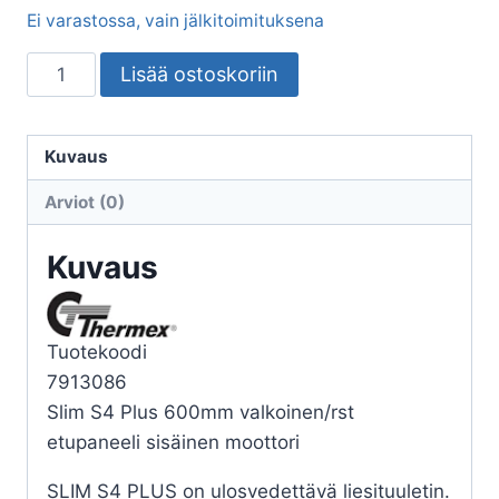
Ei varastossa, vain jälkitoimituksena
LIESITUULETIN
Lisää ostoskoriin
THERMEX
SLIM
S4
Kuvaus
+
Arviot (0)
60/SSW/SIS.
MOOT.
Kuvaus
määrä
Tuotekoodi
7913086
Slim S4 Plus 600mm valkoinen/rst
etupaneeli sisäinen moottori
SLIM S4 PLUS on ulosvedettävä liesituuletin.