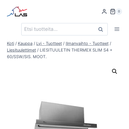
Siirry
sisältöön
0
Etsi:
Haku
Koti
/
Kauppa
/
Lvi - Tuotteet
/
Ilmanvaihto - Tuotteet
/
Liesituulettimet
/
LIESITUULETIN THERMEX SLIM S4 +
60/SSW/SIS. MOOT.