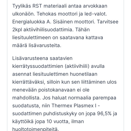
Tyylikäs RST materiaali antaa arvokkaan
ulkonäön. Tehokas moottori ja led-valot.
Energialuokka A. Sisäinen moottori. Tarvitsee
2kpl aktiivihiilisuodattimia. Tähän
liesituulettimeen on saatavana kattava
määrä lisävarusteita.
Lisävarusteena saatavien
kierrätyssuodattimien (aktiivihiili) avulla
asennat liesituulettimen huonetilaan
kierrättäväksi, silloin kun sen liittäminen ulos
menevään poistokanavaan ei ole
mahdollista. Jos haluat normaalia parempaa
suodatusta, niin Thermex Plasmex I -
suodattimen puhdistuskyky on jopa 96,5% ja
käyttöikä jopa 10 vuotta, ilman
huoltotoimenpiteitä.