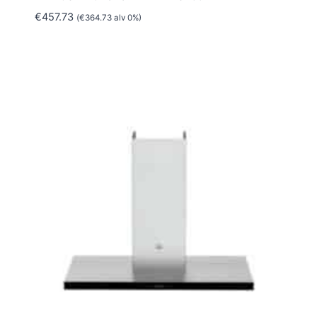
€
457.73
(
€
364.73
alv 0%)