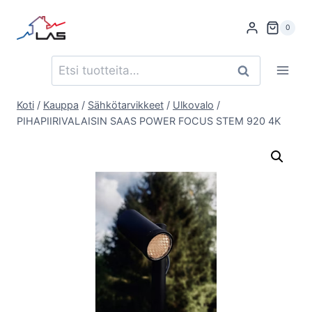
Siirry
sisältöön
0
Etsi:
Haku
Koti
/
Kauppa
/
Sähkötarvikkeet
/
Ulkovalo
/
PIHAPIIRIVALAISIN SAAS POWER FOCUS STEM 920 4K