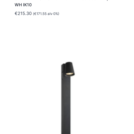
WH IK10
€
215.30
(
€
171.55
alv 0%)