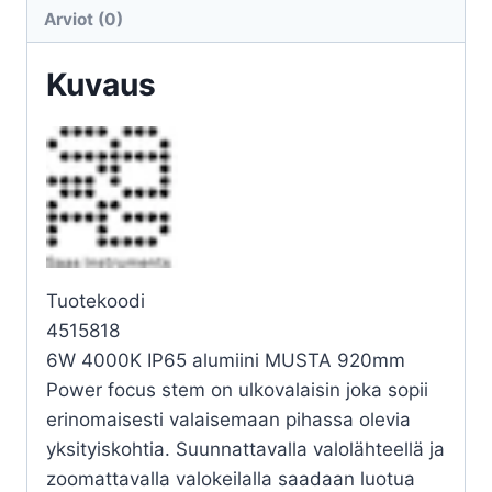
STEM
Arviot (0)
920
4K
Kuvaus
määrä
Tuotekoodi
4515818
6W 4000K IP65 alumiini MUSTA 920mm
Power focus stem on ulkovalaisin joka sopii
erinomaisesti valaisemaan pihassa olevia
yksityiskohtia. Suunnattavalla valolähteellä ja
zoomattavalla valokeilalla saadaan luotua