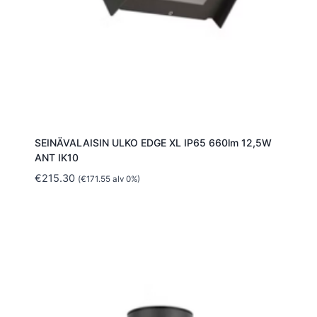
SEINÄVALAISIN ULKO EDGE XL IP65 660lm 12,5W
ANT IK10
€
215.30
(
€
171.55
alv 0%)