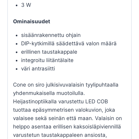
3 W
Ominaisuudet
sisäänrakennettu ohjain
DIP-kytkimillä säädettävä valon määrä
erillinen taustakappale
integroitu liitäntälaite
väri antrasiitti
Cone on siro julkisivuvalaisin tyylipuhtaalla
yhdenmukaisella muotoilulla.
Heijastinoptiikalla varustettu LED COB
tuottaa epäsymmetrisen valokuvion, joka
valaisee sekä seinän että maan. Valaisin on
helppo asentaa erillisen kaksoisläpiviennillä
varustetun taustakappaleen ansiosta,