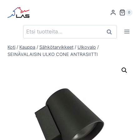
Siirry
sisältöön
0
Etsi:
Haku
Koti
/
Kauppa
/
Sähkötarvikkeet
/
Ulkovalo
/
SEINÄVALAISIN ULKO CONE ANTRASIITTI