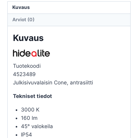
ANTRASIITTI
Kuvaus
määrä
Arviot (0)
Kuvaus
Tuotekoodi
4523489
Julkisivuvalaisin Cone, antrasiitti
Tekniset tiedot
3000 K
160 lm
45° valokeila
IP54