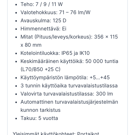
Teho: 7 / 9 / 11 W
Valotehokkuus: 71 – 76 lm/W
Avauskulma: 125 D
Himmennettävä: Ei
Mitat (Pituus/leveys/korkeus): 356 x 115
x 80 mm
Kotelointiluokka: IP65 ja IK10
Keskimääräinen käyttöikä: 50 000 tuntia
(L70/B50 +25 C)
Käyttöympäristön lämpötila: +5…+45
3 tunnin käyttöaika turvavalaistustilassa
Valovirta turvavalaistustilassa: 300 lm
Automattinen turvavalaistusjärjestelmän
kunnon tarkistus
Takuu: 5 vuotta
Yleisimmät käyttökohteet: Portaikot,