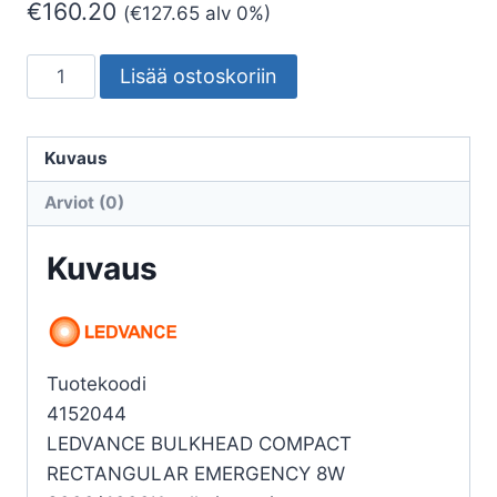
€
160.20
(
€
127.65
alv 0%)
PINTA-
Lisää ostoskoriin
ASENNUSVALAISIN
BULKHEAD
BLKH
Kuvaus
RECT
Arviot (0)
8W
CCT
Kuvaus
ML
VA
SENS
EL
Tuotekoodi
määrä
4152044
LEDVANCE BULKHEAD COMPACT
RECTANGULAR EMERGENCY 8W