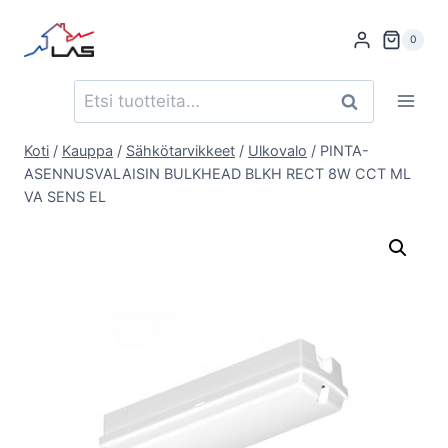
Siirry
sisältöön
0
Etsi:
Haku
Koti
/
Kauppa
/
Sähkötarvikkeet
/
Ulkovalo
/
PINTA-
ASENNUSVALAISIN BULKHEAD BLKH RECT 8W CCT ML
VA SENS EL