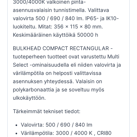
3000/4000K valkoinen pinta-
asennusvalaisin tunnistimella. Valittava
valovirta 500 / 690 / 840 lm. IP65- ja IK10-
luokiteltu. Mitat: 356 x 115 x 80 mm.
Keskimääräinen käyttöikä 50000 h
BULKHEAD COMPACT RECTANGULAR -
tuoteperheen tuotteet ovat varustettu Multi
Select -ominaisuudella eli niiden valovirta ja
värilämpötila on helposti valittavissa
asennuksen yhteydessä. Valaisin on
polykarbonaattia ja se soveltuu myös
ulkokäyttöön.
Tärkeimmät tekniset tiedot:
Valovirta: 500 / 690 / 840 lm
Värilämpötila: 3000 / 4000 K , CRI80