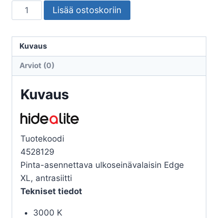
SEINÄVALAISIN
Lisää ostoskoriin
ULKO
EDGE
XL
Kuvaus
IP65
Arviot (0)
660lm
12,5W
Kuvaus
ANT
IK10
määrä
Tuotekoodi
4528129
Pinta-asennettava ulkoseinävalaisin Edge
XL, antrasiitti
Tekniset tiedot
3000 K