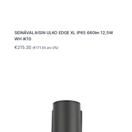
SEINÄVALAISIN ULKO EDGE XL IP65 660lm 12,5W
WH IK10
€
215.30
(
€
171.55
alv 0%)