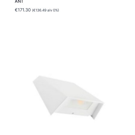
ANT
€
171.30
(
€
136.49
alv 0%)