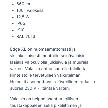
660 lm
160° valokeila
12,5 W
IP65
IK10
RAL 7016
Edge XL on huomaamattomasti ja
yksinkertaisesti muotoiltu seinävalaisin
laajalla valokuviolla julkisivuja ja muureja
varten. Valaisin antaa suurelle talolle tai
kiinteistölle tervetulleen vaikutelman.
Helposti asennettava ja täydellinen ratkaisu
suoraa 230 V -liitäntää varten.
Valaisin on helppo asentaa erillisen
taustakappaleen sekä pikaliittimen ja