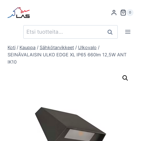
Siirry
sisältöön
0
Etsi:
Haku
Koti
/
Kauppa
/
Sähkötarvikkeet
/
Ulkovalo
/
SEINÄVALAISIN ULKO EDGE XL IP65 660lm 12,5W ANT
IK10