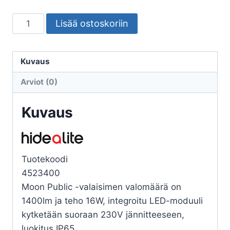
PINTA-
Lisää ostoskoriin
ASENNUSVALAISIN
MOON
PUBLIC
Kuvaus
ROUND
Arviot (0)
VALK
IK10
Kuvaus
määrä
Tuotekoodi
4523400
Moon Public -valaisimen valomäärä on
1400lm ja teho 16W, integroitu LED-moduuli
kytketään suoraan 230V jännitteeseen,
luokitus IP65.