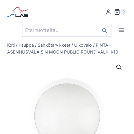
Siirry
sisältöön
0
Etsi:
Haku
Koti
/
Kauppa
/
Sähkötarvikkeet
/
Ulkovalo
/
PINTA-
ASENNUSVALAISIN MOON PUBLIC ROUND VALK IK10