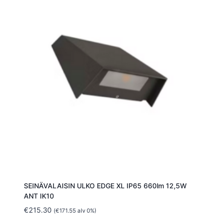
SEINÄVALAISIN ULKO EDGE XL IP65 660lm 12,5W
ANT IK10
€
215.30
(
€
171.55
alv 0%)