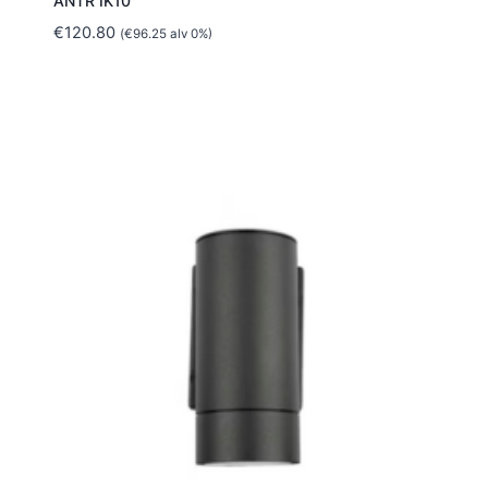
ANTR IK10
€
120.80
(
€
96.25
alv 0%)