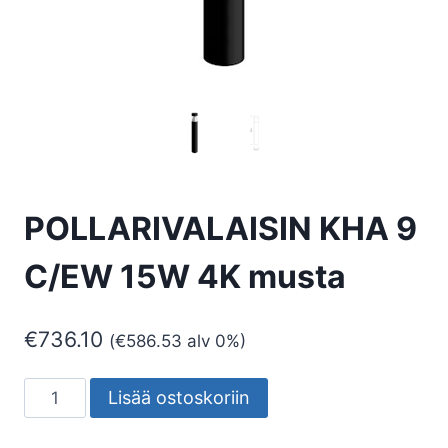
POLLARIVALAISIN KHA 9
C/EW 15W 4K musta
€
736.10
(
€
586.53
alv 0%)
POLLARIVALAISIN
Lisää ostoskoriin
KHA
9