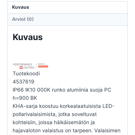
C/EW
Kuvaus
15W
Arviot (0)
4K
musta
Kuvaus
määrä
Tuotekoodi
4537619
IP66 IK10 000K runko alumiinia suoja PC
h=900 BK
KHA-sarja koostuu korkealaatuisista LED-
pollarivalaisimista, jotka soveltuvat
kohteisiin, joissa häikäisemätön ja
hajavaloton valaistus on tarpeen. Valaisimen