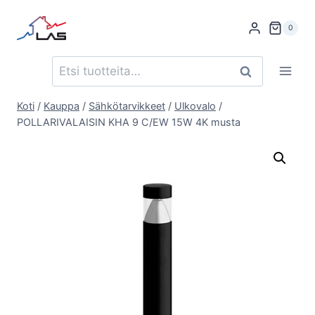
Siirry
sisältöön
0
Etsi:
Haku
Koti
/
Kauppa
/
Sähkötarvikkeet
/
Ulkovalo
/
POLLARIVALAISIN KHA 9 C/EW 15W 4K musta