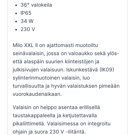
36° valokeila
IP65
34 W
230 V
Milo XXL II on ajattomasti muotoiltu
seinävalaisin, jossa on valoaukko sekä ylös-
että alaspäin suurien kiinteistöjen ja
julkisivujen valaisuun. Iskunkestävä (IK09)
sylinterinmuotoinen valaisin, luo
turvallisuutta ja hyvän valaistuksen pimeään
vuorokaudenaikaan.
Valaisin on helppo asentaa erillisellä
taustakappaleella ja ketjutettavalla
pikaliittimellä. Valaisimessa on integroitu
ohjain ja suora 230 V -liitäntä.