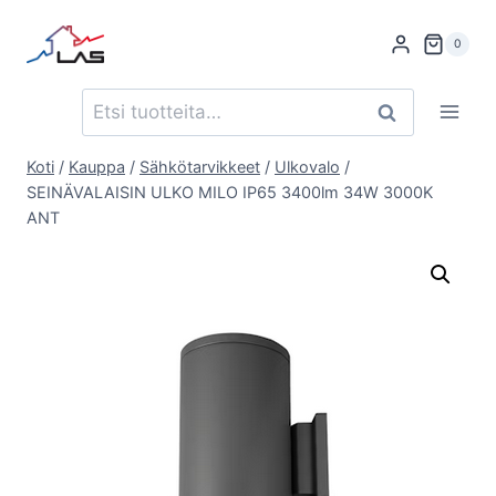
Siirry
sisältöön
0
Etsi:
Haku
Koti
/
Kauppa
/
Sähkötarvikkeet
/
Ulkovalo
/
SEINÄVALAISIN ULKO MILO IP65 3400lm 34W 3000K
ANT