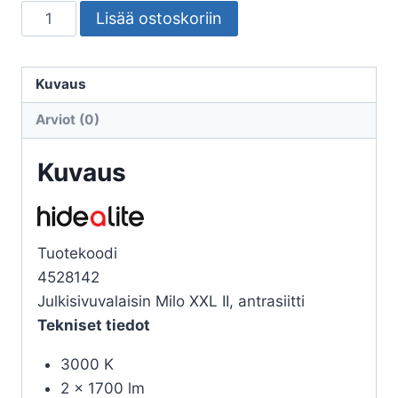
SEINÄVALAISIN
Lisää ostoskoriin
ULKO
MILO
IP65
Kuvaus
3400lm
Arviot (0)
34W
3000K
Kuvaus
ANT
määrä
Tuotekoodi
4528142
Julkisivuvalaisin Milo XXL II, antrasiitti
Tekniset tiedot
3000 K
2 x 1700 lm